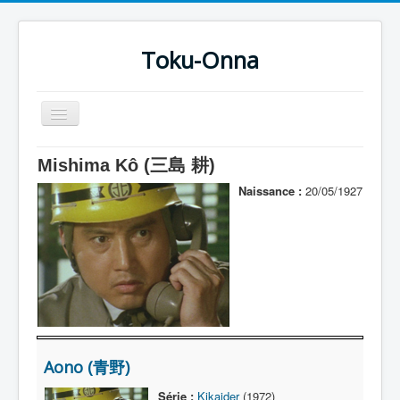
Toku-Onna
Basculer
la
navigation
Accueil
Mishima Kô (三島 耕)
Toku-Actrices
Naissance :
20/05/1927
Toku-Critiques
Séries
Films
COSAA
Dessins
Aono (青野)
Artiste Asperger
Série :
Kikaider
(1972)