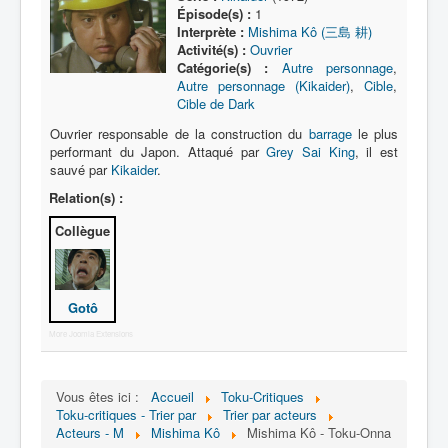
Lexique
Épisode(s) :
1
Interprète :
Mishima Kô (三島 耕)
Série
Activité(s) :
Ouvrier
Catégorie(s) :
Autre personnage
,
Acteur
Autre personnage (Kikaider)
,
Cible
,
Cible de Dark
Équipe
Ouvrier responsable de la construction du
barrage
le plus
Personnage
performant du Japon. Attaqué par
Grey Sai King
, il est
sauvé par
Kikaider
.
Transformation
Relation(s) :
Équipement
Collègue
Mecha
Objet
Gotô
Lieu
More Joomla Extensions
Épisode
Référence
Vous êtes ici :
Accueil
Toku-Critiques
Toku-critiques - Trier par
Trier par acteurs
Fanservice
Acteurs - M
Mishima Kô
Mishima Kô - Toku-Onna
Générique