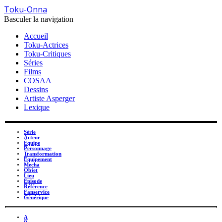
Toku-Onna
Basculer la navigation
Accueil
Toku-Actrices
Toku-Critiques
Séries
Films
COSAA
Dessins
Artiste Asperger
Lexique
Série
Acteur
Équipe
Personnage
Transformation
Équipement
Mecha
Objet
Lieu
Épisode
Référence
Fanservice
Générique
A