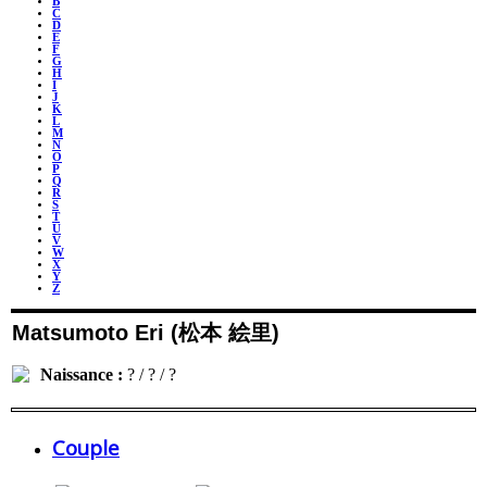
B
C
D
E
F
G
H
I
J
K
L
M
N
O
P
Q
R
S
T
U
V
W
X
Y
Z
Matsumoto Eri (松本 絵里)
Naissance :
? / ? / ?
Couple