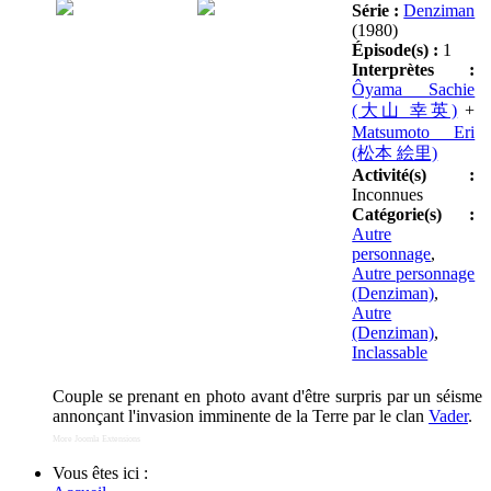
Série :
Denziman
(1980)
Épisode(s) :
1
Interprètes :
Ôyama Sachie
(大山 幸英)
+
Matsumoto Eri
(松本 絵里)
Activité(s) :
Inconnues
Catégorie(s) :
Autre
personnage
,
Autre personnage
(Denziman)
,
Autre
(Denziman)
,
Inclassable
Couple se prenant en photo avant d'être surpris par un séisme
annonçant l'invasion imminente de la Terre par le clan
Vader
.
More Joomla Extensions
Vous êtes ici :