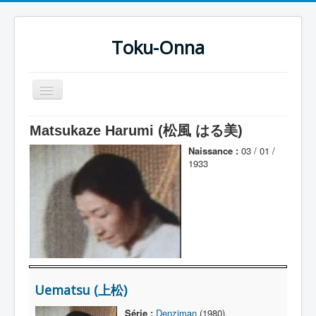
Toku-Onna
Basculer
la
navigation
Accueil
Matsukaze Harumi (松風 はる美)
Toku-Actrices
Naissance :
03 / 01 /
1933
Toku-Critiques
Séries
Films
COSAA
Dessins
Uematsu (上松)
Artiste Asperger
Série :
Denziman
(1980)