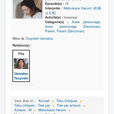
Lexique
Épisode(s) :
15
Interprète :
Matsukaze Harumi (松風
Série
はる美)
Activité(s) :
Inconnue
Acteur
Catégorie(s) :
Autre personnage
,
Autre personnage (Denziman)
,
Équipe
Parent
,
Parent (Denziman)
Personnage
Mère de
Tsuyoshi Uematsu
.
Relation(s) :
Transformation
Fils
Équipement
Mecha
Objet
Uematsu
Tsuyoshi
Lieu
More Joomla Extensions
Épisode
Référence
Vous êtes ici :
Accueil
Toku-Critiques
Toku-critiques - Trier par
Trier par acteurs
Fanservice
Acteurs - M
Matsukaze Harumi
Générique