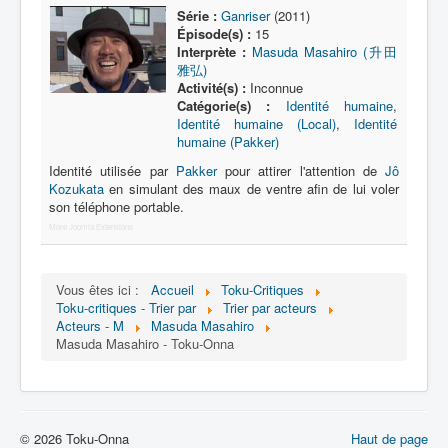
Lexique
Série :
Ganriser
(2011)
Épisode(s) :
15
Série
Interprète :
Masuda Masahiro (升田
雅弘)
Acteur
Activité(s) :
Inconnue
Catégorie(s) :
Identité humaine
,
Équipe
Identité humaine (Local)
,
Identité
humaine (Pakker)
Personnage
Identité utilisée par
Pakker
pour attirer l'attention de
Jô
Transformation
Kozukata
en simulant des maux de ventre afin de lui voler
son téléphone portable.
Équipement
More Joomla Extensions
Mecha
Objet
Vous êtes ici :
Accueil
Toku-Critiques
Toku-critiques - Trier par
Trier par acteurs
Lieu
Acteurs - M
Masuda Masahiro
Masuda Masahiro - Toku-Onna
Épisode
Référence
Fanservice
© 2026 Toku-Onna
Haut de page
Générique