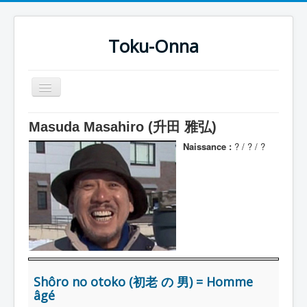
Toku-Onna
Basculer
la
navigation
Accueil
Masuda Masahiro (升田 雅弘)
Toku-Actrices
Naissance :
? / ? / ?
Toku-Critiques
Séries
Films
COSAA
Dessins
Shôro no otoko (初老 の 男) = Homme
Artiste Asperger
âgé