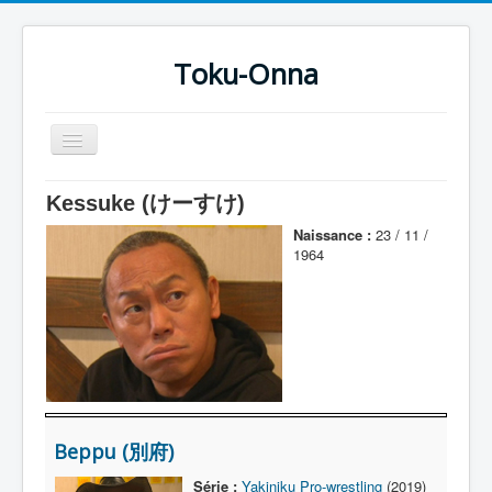
Toku-Onna
Basculer
la
navigation
Accueil
Kessuke (けーすけ)
Toku-Actrices
Naissance :
23 / 11 /
1964
Toku-Critiques
Séries
Films
COSAA
Dessins
Beppu (別府)
Artiste Asperger
Série :
Yakiniku Pro-wrestling
(2019)