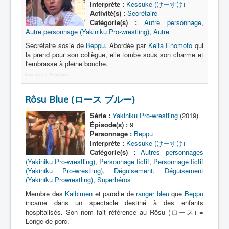
Interprète :
Kessuke (けーすけ)
Activité(s) :
Secrétaire
N
Catégorie(s) :
Autre personnage
,
Autre personnage (Yakiniku Pro-wrestling)
,
Autre
O
Secrétaire sosie de
Beppu
. Abordée par
Keita Enomoto
qui
P
la prend pour son collègue, elle tombe sous son charme et
l'embrasse à pleine bouche.
Q
More Joomla Extensions
R
Rôsu Blue (ロース ブルー)
S
Série :
Yakiniku Pro-wrestling
(2019)
T
Épisode(s) :
9
Personnage :
Beppu
U
Interprète :
Kessuke (けーすけ)
Catégorie(s) :
Autres personnages
V
(Yakiniku Pro-wrestling)
,
Personnage fictif
,
Personnage fictif
(Yakiniku Pro-wrestling)
,
Déguisement
,
Déguisement
W
(Yakiniku Prowrestling)
,
Superhéros
X
Membre des
Kalbimen
et parodie de
ranger bleu
que
Beppu
incarne dans un spectacle destiné à des enfants
Y
hospitalisés. Son nom fait référence au Rôsu (ロース) =
Longe de porc.
Z