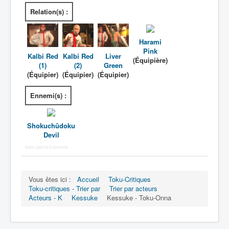
Relation(s) :
Harami
Pink
Kalbi Red
Kalbi Red
Liver
(Équipière)
(1)
(2)
Green
(Équipier)
(Équipier)
(Équipier)
Ennemi(s) :
Shokuchûdoku
Devil
More Joomla Extensions
Vous êtes ici :
Accueil
Toku-Critiques
Toku-critiques - Trier par
Trier par acteurs
Acteurs - K
Kessuke
Kessuke - Toku-Onna