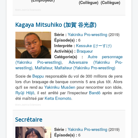
(Collègue)
(Collègue)
More Joomla Extensions
A
B
Kagaya Mitsuhiko (加賀 谷光彦)
C
Série :
Yakiniku Pro-wrestling
(2019)
Épisode(s) :
6
D
Interprète :
Kessuke (けーすけ)
Activité(s) :
Braqueur
E
Catégorie(s) :
Autre personnage
(Yakiniku Pro-wrestling)
,
Adversaire (Yakiniku Pro-
F
wrestling)
,
Malfaiteur
,
Malfaiteur (Yakiniku Pro-wrestling)
G
Sosie de
Beppu
responsable du vol de 300 millions de yens
lors d'un braquage de banque commis 5 ans plus tôt. Alors
H
qu'il se rend au
Yakiniku Musôen
pour rencontrer son idole,
Ryûji Hôjô
, il est arrêté par l'inspecteur
Bandô
après avoir
I
été maîtrisé par
Keita Enomoto
.
More Joomla Extensions
J
K
Secrétaire
L
Série :
Yakiniku Pro-wrestling
(2019)
Épisode(s) :
6
M