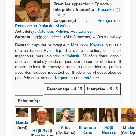
Lexique
Première apparition :
Épisode 1
Interprète :
Interprète :
Kessuke (け
Série
ーすけ)
Catégorie(s) :
Protagoniste
,
Acteur
Personnel du Yakiniku Musôen
Activité(s) :
Catcheur
,
Policier
,
Restaurateur
Équipe
Surnom :
初老 カウボーイ (Shorô cowboy) = Vieux cowboy
Personnage
Désirant capturer le braqueur
Mitsuhiko Kagaya
qu'il sait
être un fan de
Ryûji Hôjô
, il a quitté la police, où il était
Transformation
inspecteur, pour rejoindre le
Yakiniku Musôen
dans l'espoir
que le criminel s'y rende un jour pour rencontrer son idole. Il
Équipement
arbore un look de cowboy à moitié nu et se déguise parfois
avec des fausses moustaches. Il adore les cheesecakes et
Mecha
possède deux sosies:
Kagaya
et une
secrétaire
.
Objet
Personnage = 4 / 5
Interprète = 5 / 5
Lieu
Relation(s) :
Épisode
Référence
Bandô
Fanservice
Arisu
Enomoto
Hôjô
Mister
(Ami)
Hôjô Ryûji
(Collègue)
Keita
Nanase
(Collèg
(Employeur)
Générique