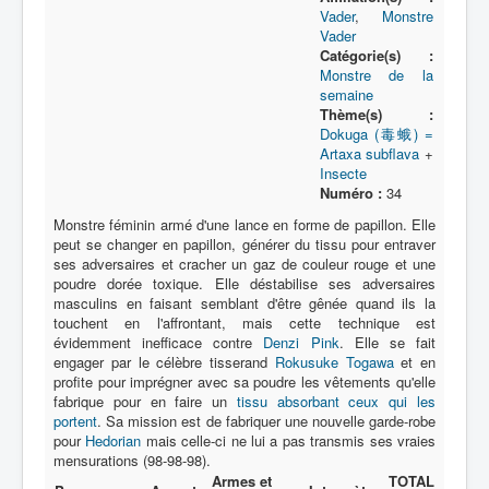
Lexique
Vader
,
Monstre
Vader
Série
Catégorie(s) :
Monstre de la
Acteur
semaine
Thème(s) :
Équipe
Dokuga (毒蛾) =
Artaxa subflava
+
Personnage
Insecte
Numéro :
34
Transformation
Monstre féminin armé d'une lance en forme de papillon. Elle
Équipement
peut se changer en papillon, générer du tissu pour entraver
ses adversaires et cracher un gaz de couleur rouge et une
Mecha
poudre dorée toxique. Elle déstabilise ses adversaires
masculins en faisant semblant d'être gênée quand ils la
Objet
touchent en l'affrontant, mais cette technique est
évidemment inefficace contre
Lieu
Denzi Pink
. Elle se fait
engager par le célèbre tisserand
Rokusuke Togawa
et en
Épisode
profite pour imprégner avec sa poudre les vêtements qu'elle
fabrique pour en faire un
tissu absorbant ceux qui les
Référence
portent
. Sa mission est de fabriquer une nouvelle garde-robe
pour
Hedorian
mais celle-ci ne lui a pas transmis ses vraies
Fanservice
mensurations (98-98-98).
Armes et
TOTAL
Générique