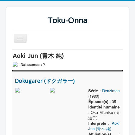
Toku-Onna
Basculer
la
navigation
Accueil
Aoki Jun (青木 純)
Toku-Actrices
Naissance :
?
Toku-Critiques
Dokugarer (ドクガラー)
Séries
Série :
Denziman
Films
(1980)
Épisode(s) :
35
COSAA
Identité humaine
:
Oka Michiko (岡
Dessins
道子)
Interprète :
Aoki
Artiste Asperger
Jun (青木 純)
Affiliation(s) :