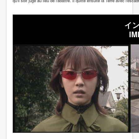
qu'il soit jugé au lieu de l'abattre. Il quitte ensuite la Terre avec l'escad
イン
IM