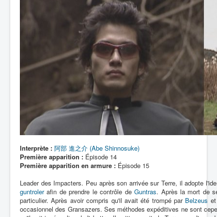
Interprète :
阿部 進之介 (Abe Shinnosuke)
Première apparition :
Épisode 14
Première apparition en armure :
Épisode 15
Leader des Impacters. Peu après son arrivée sur Terre, il adopte l'id
guntroler
afin de prendre le contrôle de
Guntras
. Après la mort de s
particulier. Après avoir compris qu'il avait été trompé par
Belzeus
et 
occasionnel des Gransazers. Ses méthodes expéditives ne sont cepend