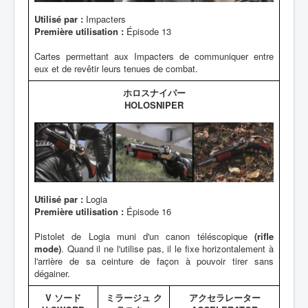
Utilisé par :
Impacters
Première utilisation :
Épisode 13
Cartes permettant aux Impacters de communiquer entre
eux et de revêtir leurs tenues de combat.
ホロスナイパー
HOLOSNIPER
Utilisé par :
Logia
Première utilisation :
Épisode 16
Pistolet de Logia muni d'un canon téléscopique
(rifle
mode)
. Quand il ne l'utilise pas, il le fixe horizontalement à
l'arrière de sa ceinture de façon à pouvoir tirer sans
dégainer.
V ソード
ミラージュ ク
アクセラレーター