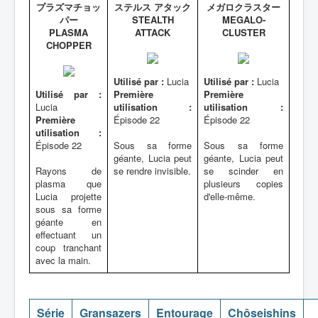
プラズマチョッ
ステルス アタック
メガロクラスター
パー
STEALTH
MEGALO-
PLASMA
ATTACK
CLUSTER
CHOPPER
Utilisé par :
Lucia
Utilisé par :
Lucia
Utilisé par :
Première
Première
Lucia
utilisation :
utilisation :
Première
Épisode 22
Épisode 22
utilisation :
Épisode 22
Sous sa forme
Sous sa forme
géante, Lucia peut
géante, Lucia peut
Rayons de
se rendre invisible.
se scinder en
plasma que
plusieurs copies
Lucia projette
d'elle-même.
sous sa forme
géante en
effectuant un
coup tranchant
avec la main.
Série
Gransazers
Entourage
Chôseishins