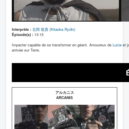
Interprète :
北岡 龍貴 (Kitaoka Ryûki)
Épisode(s) :
13-15
Impacter capable de se transformer en géant. Amoureux de
Lucia
et j
arrivée sur Terre.
アルカニス
ARCANIS