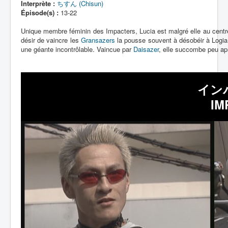
Interprète :
ちすん (Chisun)
Épisode(s) :
13-22
Unique membre féminin des Impacters, Lucia est malgré elle au centr
désir de vaincre les
Gransazers
la pousse souvent à désobéir à Logia et
une géante incontrôlable. Vaincue par
Daisazer
, elle succombe peu ap
イン
IM