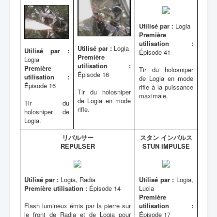
Utilisé par :
Logia
Première
utilisation :
Utilisé par :
Logia
Utilisé par :
Épisode 41
Première
Logia
utilisation :
Première
Tir du holosniper
Épisode 16
utilisation :
de Logia en mode
Épisode 16
rifle à la puissance
Tir du holosniper
maximale.
de Logia en mode
Tir du
rifle.
holosniper de
Logia.
リパルサー
スタン インパルス
REPULSER
STUN IMPULSE
Utilisé par :
Logia, Radia
Utilisé par :
Logia,
Première utilisation :
Épisode 14
Lucia
Première
Flash lumineux émis par la pierre sur
utilisation :
le front de Radia et de Logia pour
Épisode 17