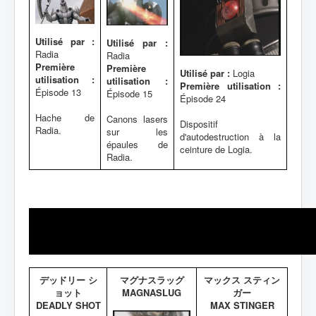
Utilisé par :
Utilisé par :
Radia
Radia
Première
Première
Utilisé par :
Logia
utilisation :
utilisation :
Première utilisation :
Épisode 13
Épisode 15
Épisode 24
Hache de
Canons lasers
Dispositif
Radia.
sur les
d'autodestruction à la
épaules de
ceinture de Logia.
Radia.
デッドリー シ
マグナスラッグ
マックス スティン
ョット
MAGNASLUG
ガー
DEADLY SHOT
MAX STINGER