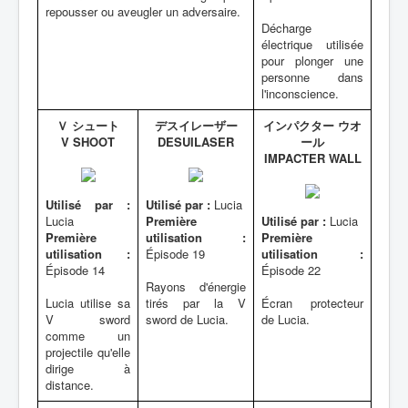
repousser ou aveugler un adversaire.
Décharge
électrique utilisée
pour plonger une
personne dans
l'inconscience.
Ｖ シュート
デスイレーザー
インパクター ウオ
V SHOOT
DESUILASER
ール
IMPACTER WALL
Utilisé par :
Utilisé par :
Lucia
Lucia
Première
Utilisé par :
Lucia
Première
utilisation :
Première
utilisation :
Épisode 19
utilisation :
Épisode 14
Épisode 22
Rayons d'énergie
Lucia utilise sa
tirés par la V
Écran protecteur
V sword
sword de Lucia.
de Lucia.
comme un
projectile qu'elle
dirige à
distance.