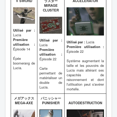
V SWORD
ラスター
ACCELERATOR
MIRAGE
CLUSTER
Utilisé par :
Lucia
Première
Utilisé par :
Utilisé par :
Lucia
utilisation :
Lucia
Première utilisation :
Épisode 14
Première
Épisode 22
utilisation :
Épée
Épisode 22
Système augmentant la
boomerang de
taille et les pouvoirs de
Lucia.
Carte
Lucia mais altérant ses
permettant de
capacités de
matérialiser un
raisonnement et dont
double de
l'utilisation peut s'avérer
Lucia.
mortelle.
メガアックス
パニッシャー
MEGA-AXE
PUNISHER
AUTODESTRUCTION