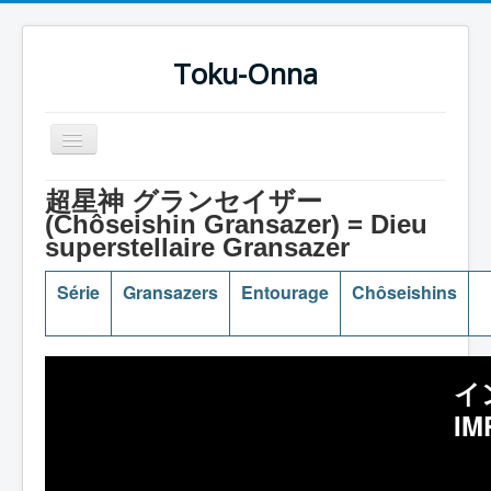
Toku-Onna
Basculer
la
navigation
Accueil
超星神 グランセイザー
(Chôseishin Gransazer) = Dieu
Toku-Actrices
superstellaire Gransazer
Toku-Critiques
Série
Gransazers
Entourage
Chôseishins
Séries
Films
COSAA
イ
Dessins
IM
Artiste Asperger