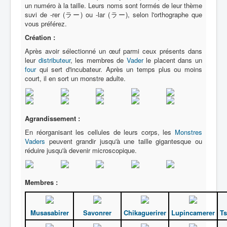
Lexique
un numéro à la taille. Leurs noms sont formés de leur thème
suvi de -rer (ラー) ou -lar (ラー), selon l'orthographe que
Denshi sentai Denziman (電子 戦
vous préférez.
隊 デンジマン) = Escadron
Création :
électronique Denziman
Après avoir sélectionné un œuf parmi ceux présents dans
leur
distributeur
, les membres de
Vader
le placent dans un
Série
four
qui sert d'incubateur. Après un temps plus ou moins
court, il en sort un monstre adulte.
Personnages
Mechas
Agrandissement :
Objets
En réorganisant les cellules de leurs corps, les
Monstres
Lieux
Vaders
peuvent grandir jusqu'à une taille gigantesque ou
réduire jusqu'à devenir microscopique.
Épisodes
Chronologie
Membres :
Références
Fanservice
Musasabirer
Savonrer
Chikaguerirer
Lupincamerer
Ts
Denzimen