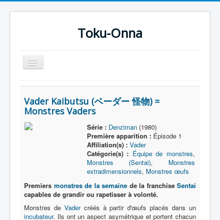
Toku-Onna
Basculer
la
navigation
Accueil
Vader Kaibutsu (ベーダー 怪物) =
Toku-Actrices
Monstres Vaders
Toku-Critiques
Série :
Denziman
(1980)
Première apparition :
Épisode 1
Séries
Affiliation(s) :
Vader
Films
Catégorie(s) :
Équipe de monstres
,
Monstres (Sentai)
,
Monstres
COSAA
extradimensionnels
,
Monstres œufs
Premiers
monstres de la semaine
de la franchise
Sentai
Dessins
capables de grandir ou rapetisser à volonté.
Artiste Asperger
Monstres de
Vader
créés à partir d'œufs placés dans un
incubateur
. Ils ont un aspect asymétrique et portent chacun