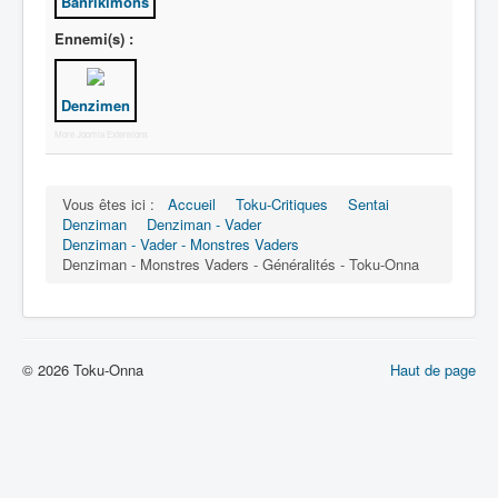
Banrikimons
Membres
Ennemi(s) :
Non affiliés
Denzimen
More Joomla Extensions
Vous êtes ici :
Accueil
Toku-Critiques
Sentai
Denziman
Denziman - Vader
Denziman - Vader - Monstres Vaders
Denziman - Monstres Vaders - Généralités - Toku-Onna
© 2026 Toku-Onna
Haut de page