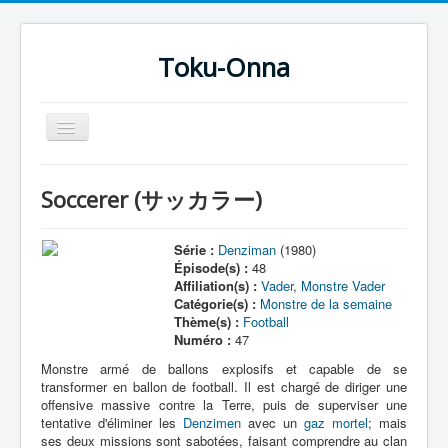
Toku-Onna
Basculer
la
navigation
Accueil
Soccerer (サッカラー)
Toku-Actrices
Toku-Critiques
Série :
Denziman
(1980)
Épisode(s) :
48
Séries
Affiliation(s) :
Vader
,
Monstre Vader
Catégorie(s) :
Monstre de la semaine
Films
Thème(s) :
Football
Numéro :
47
COSAA
Monstre armé de ballons explosifs et capable de se
Dessins
transformer en ballon de football. Il est chargé de diriger une
offensive massive contre la Terre, puis de superviser une
Artiste Asperger
tentative d'éliminer les
Denzimen
avec un
gaz mortel
; mais
ses deux missions sont sabotées, faisant comprendre au clan