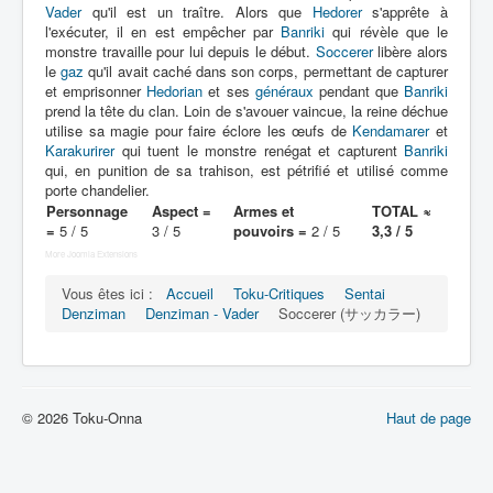
Lexique
Vader
qu'il est un traître. Alors que
Hedorer
s'apprête à
l'exécuter, il en est empêcher par
Banriki
qui révèle que le
Denshi sentai Denziman (電子 戦
monstre travaille pour lui depuis le début.
Soccerer
libère alors
le
gaz
隊 デンジマン) = Escadron
qu'il avait caché dans son corps, permettant de capturer
et emprisonner
Hedorian
et ses
généraux
pendant que
Banriki
électronique Denziman
prend la tête du clan. Loin de s'avouer vaincue, la reine déchue
utilise sa magie pour faire éclore les œufs de
Kendamarer
et
Série
Karakurirer
qui tuent le monstre renégat et capturent
Banriki
qui, en punition de sa trahison, est pétrifié et utilisé comme
Personnages
porte chandelier.
Personnage
Aspect =
Armes et
TOTAL ≈
Mechas
=
5 / 5
3 / 5
pouvoirs =
2 / 5
3,3 / 5
More Joomla Extensions
Objets
Vous êtes ici :
Accueil
Toku-Critiques
Sentai
Lieux
Denziman
Denziman - Vader
Soccerer (サッカラー)
Épisodes
Chronologie
Références
© 2026 Toku-Onna
Haut de page
Fanservice
Denzimen