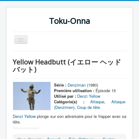
Toku-Onna
Basculer
la
navigation
Accueil
Yellow Headbutt (イエロー ヘッド
Toku-Actrices
バット)
Toku-Critiques
Série :
Denziman
(1980)
Séries
Première utilisation :
Épisode 15
Utilisé par :
Denzi Yellow
Films
Catégorie(s) :
Attaque
,
Attaque
(Denzimen)
,
Coup de tête
COSAA
Denzi Yellow
plonge sur son adversaire pour le frapper avec sa
Dessins
tête.
Artiste Asperger
More Joomla Extensions