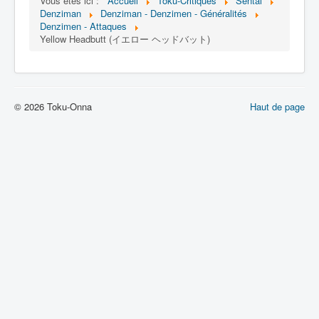
Lexique
Vous êtes ici :
Accueil
Toku-Critiques
Sentai
Denziman
Denziman - Denzimen - Généralités
Denzimen - Attaques
Denshi sentai Denziman (電子 戦
Yellow Headbutt (イエロー ヘッドバット)
隊 デンジマン) = Escadron
électronique Denziman
Série
© 2026 Toku-Onna
Haut de page
Personnages
Mechas
Objets
Lieux
Épisodes
Chronologie
Références
Fanservice
Denzimen