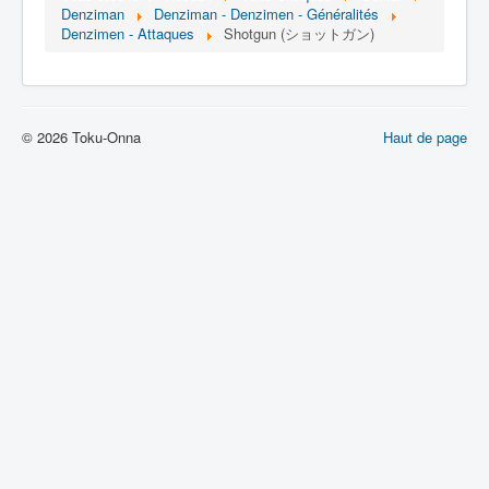
Lexique
Denziman
Denziman - Denzimen - Généralités
Denzimen - Attaques
Shotgun (ショットガン)
Denshi sentai Denziman (電子 戦
隊 デンジマン) = Escadron
électronique Denziman
© 2026 Toku-Onna
Haut de page
Série
Personnages
Mechas
Objets
Lieux
Épisodes
Chronologie
Références
Fanservice
Denzimen