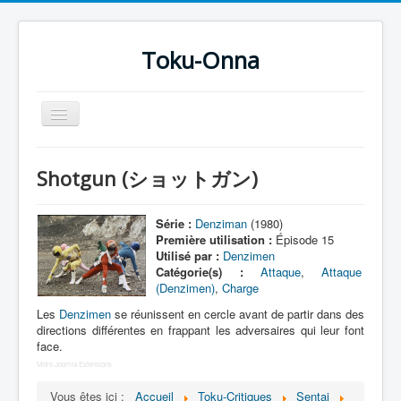
Toku-Onna
Basculer
la
navigation
Accueil
Shotgun (ショットガン)
Toku-Actrices
Toku-Critiques
Série :
Denziman
(1980)
Première utilisation :
Épisode 15
Séries
Utilisé par :
Denzimen
Catégorie(s) :
Attaque
,
Attaque
Films
(Denzimen)
,
Charge
COSAA
Les
Denzimen
se réunissent en cercle avant de partir dans des
directions différentes en frappant les adversaires qui leur font
Dessins
face.
More Joomla Extensions
Artiste Asperger
Vous êtes ici :
Accueil
Toku-Critiques
Sentai