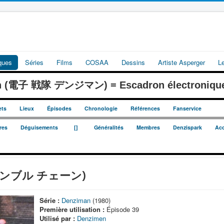
iques
Séries
Films
COSAA
Dessins
Artiste Asperger
L
an (電子 戦隊 デンジマン) = Escadron électroniqu
ets
Lieux
Épisodes
Chronologie
Références
Fanservice
_
_
res
Déguisements
[]
Généralités
Membres
Denzispark
Acc
スクランブル チェーン)
Série :
Denziman
(1980)
Première utilisation :
Épisode 39
Utilisé par :
Denzimen