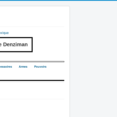
exique
e Denziman
essoires
Armes
Pouvoirs