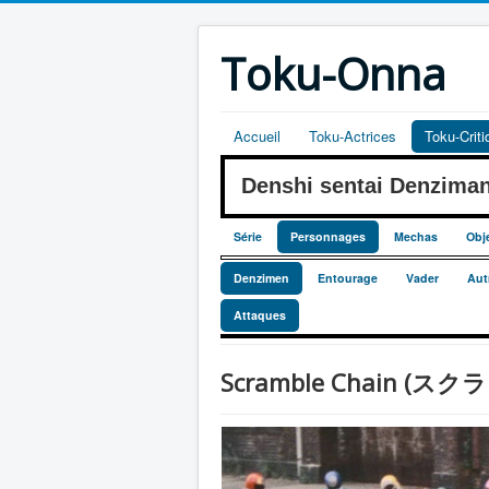
Toku-Onna
Accueil
Toku-Actrices
Toku-Crit
Denshi sentai Denzim
Série
Personnages
Mechas
Obj
Denzimen
Entourage
Vader
Aut
Attaques
Scramble Chain (