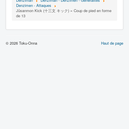
Lexique
Denziman
Denziman - Denzimen - Généralités
Denzimen - Attaques
Jûsanmon Kick (十三文 キック) = Coup de pied en forme
Denshi sentai Denziman (電子 戦
de 13
隊 デンジマン) = Escadron
électronique Denziman
Série
© 2026 Toku-Onna
Haut de page
Personnages
Mechas
Objets
Lieux
Épisodes
Chronologie
Références
Fanservice
Denzimen