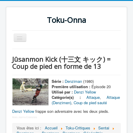
Toku-Onna
Basculer
la
navigation
Accueil
Jûsanmon Kick (十三文 キック) =
Toku-Actrices
Coup de pied en forme de 13
Toku-Critiques
Série :
Denziman
(1980)
Séries
Première utilisation :
Épisode 20
Utilisé par :
Denzi Yellow
Films
Catégorie(s) :
Attaque
,
Attaque
(Denzimen)
,
Coup de pied sauté
COSAA
Denzi Yellow
frappe son adversaire avec les deux pieds.
Dessins
More Joomla Extensions
Artiste Asperger
Vous êtes ici :
Accueil
Toku-Critiques
Sentai