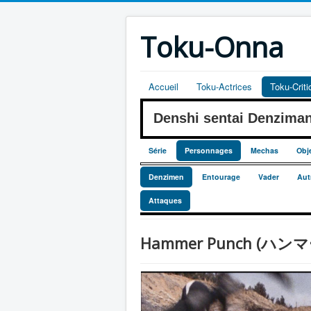
Toku-Onna
Accueil
Toku-Actrices
Toku-Crit
Denshi sentai Denzim
Série
Personnages
Mechas
Obj
Denzimen
Entourage
Vader
Aut
Attaques
Hammer Punch (ハン