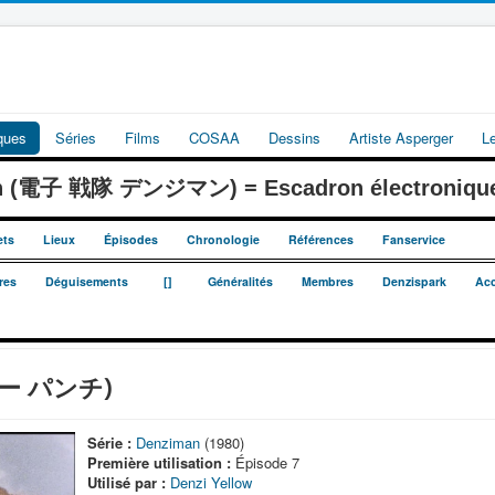
iques
Séries
Films
COSAA
Dessins
Artiste Asperger
L
an (電子 戦隊 デンジマン) = Escadron électroniqu
ets
Lieux
Épisodes
Chronologie
Références
Fanservice
_
_
res
Déguisements
[]
Généralités
Membres
Denzispark
Acc
マー パンチ)
Série :
Denziman
(1980)
Première utilisation :
Épisode 7
Utilisé par :
Denzi Yellow