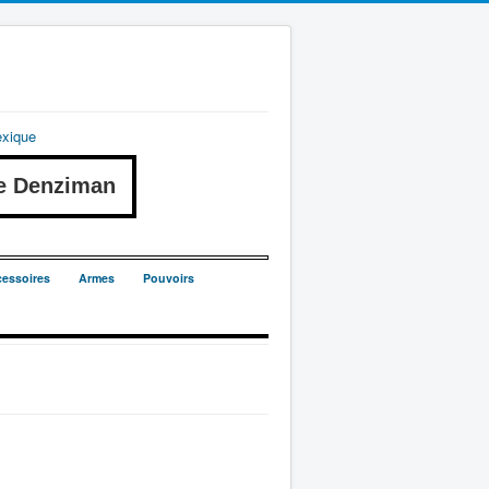
exique
e Denziman
essoires
Armes
Pouvoirs