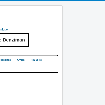
exique
e Denziman
essoires
Armes
Pouvoirs