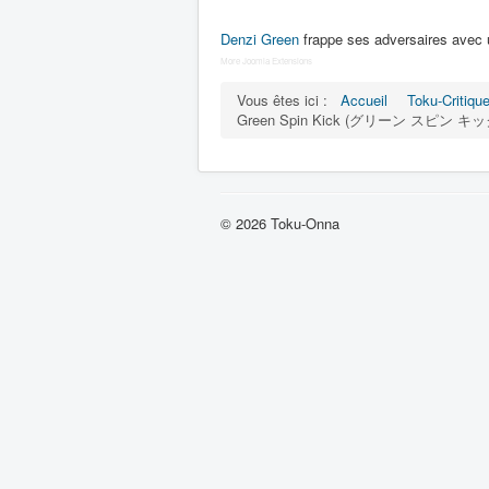
Denzi Green
frappe ses adversaires avec 
More Joomla Extensions
Vous êtes ici :
Accueil
Toku-Critiqu
Green Spin Kick (グリーン スピン キッ
© 2026 Toku-Onna