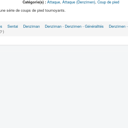
Catégorie(s) :
Attaque
,
Attaque (Denzimen)
,
Coup de pied
une série de coups de pied tournoyants.
es
Sentai
Denziman
Denziman - Denzimen - Généralités
Denzimen -
ク)