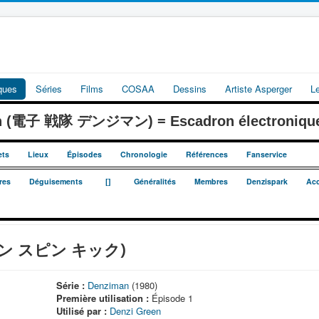
iques
Séries
Films
COSAA
Dessins
Artiste Asperger
L
an (電子 戦隊 デンジマン) = Escadron électroniqu
ets
Lieux
Épisodes
Chronologie
Références
Fanservice
_
_
res
Déguisements
[]
Généralités
Membres
Denzispark
Acc
グリーン スピン キック)
Série :
Denziman
(1980)
Première utilisation :
Épisode 1
Utilisé par :
Denzi Green