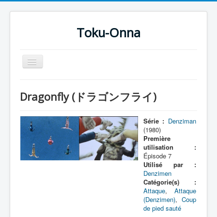
Toku-Onna
Basculer
la
navigation
Accueil
Dragonfly (ドラゴンフライ)
Toku-Actrices
Toku-Critiques
Série :
Denziman
(1980)
Séries
Première
utilisation :
Films
Épisode 7
Utilisé par :
COSAA
Denzimen
Catégorie(s) :
Dessins
Attaque
,
Attaque
(Denzimen)
,
Coup
Artiste Asperger
de pied sauté