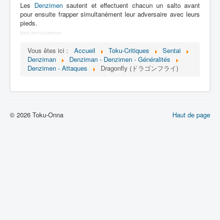
Lexique
Les
Denzimen
sautent et effectuent chacun un salto avant
pour ensuite frapper simultanément leur adversaire avec leurs
Denshi sentai Denziman (電子 戦
pieds.
隊 デンジマン) = Escadron
More Joomla Extensions
électronique Denziman
Vous êtes ici :
Accueil
Toku-Critiques
Sentai
Denziman
Denziman - Denzimen - Généralités
Série
Denzimen - Attaques
Dragonfly (ドラゴンフライ)
Personnages
Mechas
© 2026 Toku-Onna
Haut de page
Objets
Lieux
Épisodes
Chronologie
Références
Fanservice
Denzimen