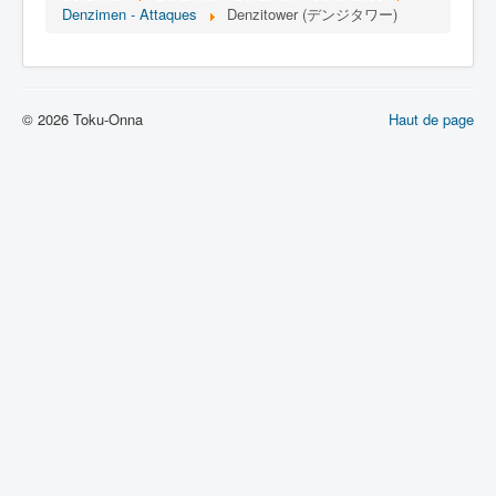
Lexique
Denzimen - Attaques
Denzitower (デンジタワー)
Denshi sentai Denziman (電子 戦
隊 デンジマン) = Escadron
électronique Denziman
© 2026 Toku-Onna
Haut de page
Série
Personnages
Mechas
Objets
Lieux
Épisodes
Chronologie
Références
Fanservice
Denzimen