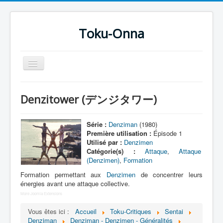
Toku-Onna
Basculer
la
navigation
Accueil
Denzitower (デンジタワー)
Toku-Actrices
Toku-Critiques
Série :
Denziman
(1980)
Première utilisation :
Épisode 1
Séries
Utilisé par :
Denzimen
Catégorie(s) :
Attaque
,
Attaque
Films
(Denzimen)
,
Formation
COSAA
Formation permettant aux
Denzimen
de concentrer leurs
énergies avant une attaque collective.
Dessins
More Joomla Extensions
Artiste Asperger
Vous êtes ici :
Accueil
Toku-Critiques
Sentai
Denziman
Denziman - Denzimen - Généralités