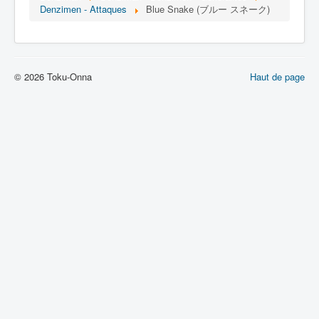
Lexique
Denzimen - Attaques
Blue Snake (ブルー スネーク)
Denshi sentai Denziman (電子 戦
隊 デンジマン) = Escadron
électronique Denziman
© 2026 Toku-Onna
Haut de page
Série
Personnages
Mechas
Objets
Lieux
Épisodes
Chronologie
Références
Fanservice
Denzimen