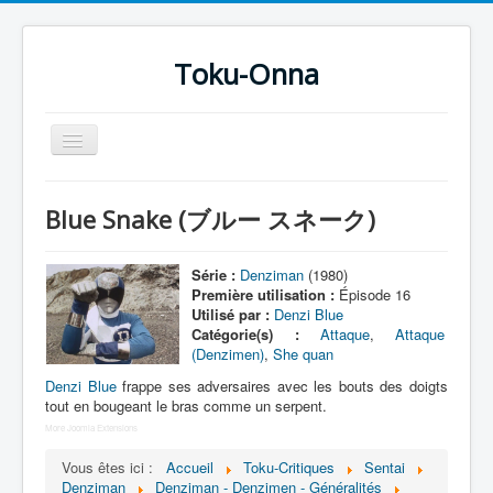
Toku-Onna
Basculer
la
navigation
Accueil
Blue Snake (ブルー スネーク)
Toku-Actrices
Toku-Critiques
Série :
Denziman
(1980)
Première utilisation :
Épisode 16
Séries
Utilisé par :
Denzi Blue
Catégorie(s) :
Attaque
,
Attaque
Films
(Denzimen)
,
She quan
COSAA
Denzi Blue
frappe ses adversaires avec les bouts des doigts
tout en bougeant le bras comme un serpent.
Dessins
More Joomla Extensions
Artiste Asperger
Vous êtes ici :
Accueil
Toku-Critiques
Sentai
Denziman
Denziman - Denzimen - Généralités