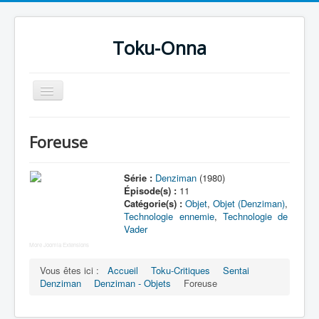
Toku-Onna
Basculer
la
navigation
Accueil
Foreuse
Toku-Actrices
Toku-Critiques
Série :
Denziman
(1980)
Épisode(s) :
11
Séries
Catégorie(s) :
Objet
,
Objet (Denziman)
,
Technologie ennemie
,
Technologie de
Films
Vader
COSAA
More Joomla Extensions
Vous êtes ici :
Accueil
Toku-Critiques
Sentai
Dessins
Denziman
Denziman - Objets
Foreuse
Artiste Asperger