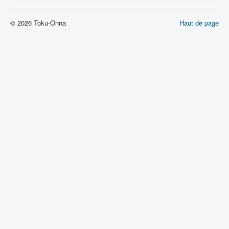
Lexique
© 2026 Toku-Onna
Denshi sentai Denziman (電子 戦
Haut de page
隊 デンジマン) = Escadron
électronique Denziman
Série
Personnages
Mechas
Objets
Lieux
Épisodes
Chronologie
Références
Fanservice
Tous