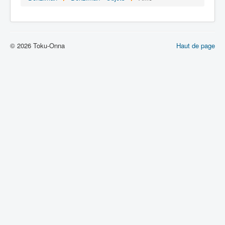
Lexique
Denshi sentai Denziman (電子 戦
隊 デンジマン) = Escadron
électronique Denziman
© 2026 Toku-Onna
Haut de page
Série
Personnages
Mechas
Objets
Lieux
Épisodes
Chronologie
Références
Fanservice
Tous