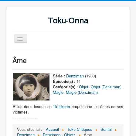
Toku-Onna
Basculer
la
navigation
Accueil
Âme
Toku-Actrices
Toku-Critiques
Série :
Denziman
(1980)
Épisode(s) :
11
Séries
Catégorie(s) :
Objet
,
Objet (Denziman)
,
Magie
,
Magie (Denziman)
Films
COSAA
Billes dans lesquelles
Tirejikorer
emprisonne les âmes de ses
victimes.
Dessins
More Joomla Extensions
Artiste Asperger
Vous êtes ici :
Accueil
Toku-Critiques
Sentai
Denziman
Denziman - Objets
Âme