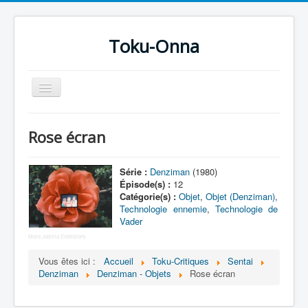
Toku-Onna
Basculer
la
navigation
Accueil
Rose écran
Toku-Actrices
Toku-Critiques
Série :
Denziman
(1980)
Épisode(s) :
12
Séries
Catégorie(s) :
Objet
,
Objet (Denziman)
,
Technologie ennemie
,
Technologie de
Films
Vader
COSAA
More Joomla Extensions
Vous êtes ici :
Accueil
Toku-Critiques
Sentai
Dessins
Denziman
Denziman - Objets
Rose écran
Artiste Asperger