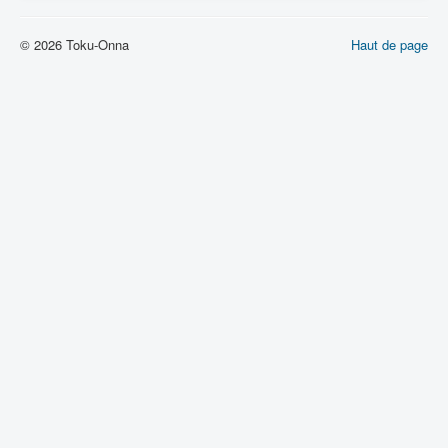
Lexique
© 2026 Toku-Onna
Denshi sentai Denziman (電子 戦
Haut de page
隊 デンジマン) = Escadron
électronique Denziman
Série
Personnages
Mechas
Objets
Lieux
Épisodes
Chronologie
Références
Fanservice
Tous