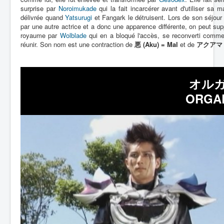
surprise par
Noroimukade
qui la fait incarcérer avant d'utiliser sa 
délivrée quand
Yatsurugi
et Fangark le détruisent. Lors de son séjour
par une autre actrice et a donc une apparence différente, on peut 
royaume par
Wolblade
qui en a bloqué l'accès, se reconverti comme f
réunir. Son nom est une contraction de
悪 (Aku) = Mal
et de
アクアマリン
オルガ
ORGAR