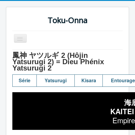
Toku-Onna
Basculer
la
navigation
Accueil
鳳神 ヤツルギ 2 (Hôjin
Yatsurugi 2) = Dieu Phénix
Toku-Actrices
Yatsurugi 2
Toku-Critiques
Série
Yatsurugi
Kisara
Entourage
Séries
Films
海
COSAA
KAITE
Dessins
Empire
Artiste Asperger