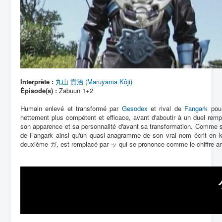
Interprète :
丸山 貢治 (Maruyama Kôji)
Épisode(s) :
Zabuun 1+2
Humain enlevé et transformé par
Gesodex
et rival de
Fangark
pour
nettement plus compétent et efficace, avant d'aboutir à un duel remp
son apparence et sa personnalité d'avant sa transformation. Comme s
de Fangark ainsi qu'un quasi-anagramme de son vrai nom écri
deuxième ガ, est remplacé par ッ qui se prononce comme le chiffre an