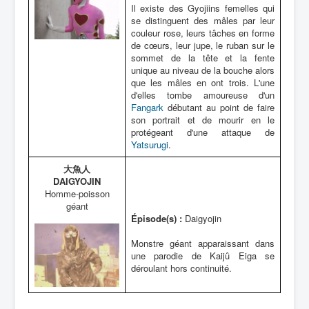
Il existe des Gyojiins femelles qui
se distinguent des mâles par leur
couleur rose, leurs tâches en forme
de cœurs, leur jupe, le ruban sur le
sommet de la tête et la fente
unique au niveau de la bouche alors
que les mâles en ont trois. L'une
d'elles tombe amoureuse d'un
Fangark
débutant au point de faire
son portrait et de mourir en le
protégeant d'une attaque de
Yatsurugi
.
大魚人
DAIGYOJIN
Homme-poisson
géant
Épisode(s) :
Daigyojin
Monstre géant apparaissant dans
une parodie de Kaijû Eiga se
déroulant hors continuité.