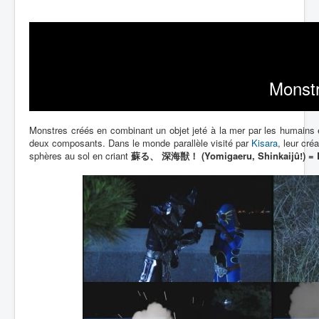
Monstr
Monstres créés en combinant un objet jeté à la mer par les humains 
deux composants. Dans le monde parallèle visité par
Kisara
, leur cré
sphères au sol en criant
蘇る、 深海獣！ (Yomigaeru, Shinkaijû!) = Rev