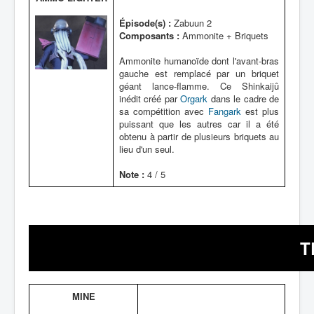
Épisode(s) :
Zabuun 2
Composants :
Ammonite + Briquets
Ammonite humanoïde dont l'avant-bras
gauche est remplacé par un briquet
géant lance-flamme. Ce Shinkaijû
inédit créé par
Orgark
dans le cadre de
sa compétition avec
Fangark
est plus
puissant que les autres car il a été
obtenu à partir de plusieurs briquets au
lieu d'un seul.
Note :
4 / 5
T
MINE