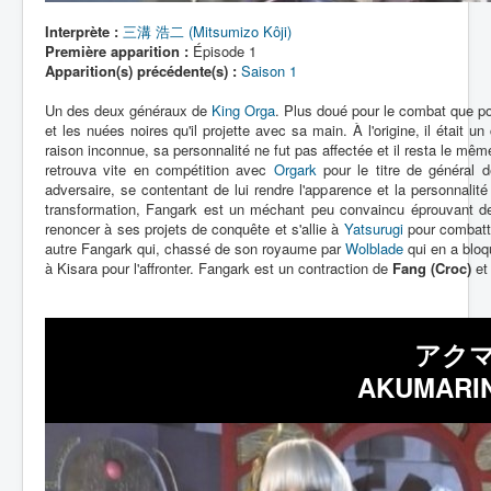
Interprète :
三溝 浩二 (Mitsumizo Kôji)
Première apparition :
Épisode 1
Apparition(s) précédente(s) :
Saison 1
Un des deux généraux de
King Orga
. Plus doué pour le combat que po
et les nuées noires qu'il projette avec sa main. À l'origine, il était 
raison inconnue, sa personnalité ne fut pas affectée et il resta le mêm
retrouva vite en compétition avec
Orgark
pour le titre de général d
adversaire, se contentant de lui rendre l'apparence et la personnalit
transformation, Fangark est un méchant peu convaincu éprouvant de 
renoncer à ses projets de conquête et s'allie à
Yatsurugi
pour combat
autre Fangark qui, chassé de son royaume par
Wolblade
qui en a bloq
à Kisara pour l'affronter. Fangark est un contraction de
Fang (Croc)
et
アクマ
AKUMARIN