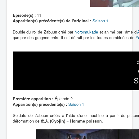
Épisode(s) :
11
Apparition(s) précédente(s) de l'original :
Saison 1
Double du roi de Zabuun créé par
Noroimukade
et animé par l'âme d'
que par des grognements. Il est détruit par les forces combinées de
Y
S
Première apparition :
Épisode 2
Apparition(s) précédente(s) :
Saison 1
Soldats de Zabuun créés à l'aide d'une machine à partir de priso
déformation de
魚人 (Gyojin) = Homme poisson
.