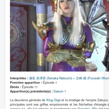
Interprètes :
瀬長 奈津実 (Senaka Natsumi)
+
古崎 瞳 (Furusaki Hitom
Première apparition :
Épisode 1
Décès :
Épisode 11
Apparition(s) précédente(s) :
Saison 1
La deuxième générale de
King Orga
et la stratège de l'empire Zabuun
principales sont ses griffes empoisonnés et les fléchettes d'énergie q
comme lui, elle fut enlevée et transformée par
Gesodex
. Elle fait se