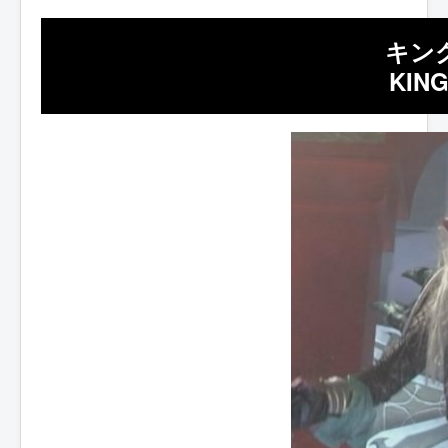
キン
KIN