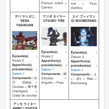
Poisson volant +
mer + Feux
Caméra
d'artifice
デバ ヤシガニ
ウツボ タイヤー
エイ ブーメラン
DEBA
UTSUBO TIRE
EI BOOMERANG
YASHIGANI
Épisode(s) :
Épisode(s) :
Épisode(s) :
Kisara 2
Zabuun 2
Kisara 2
Apparition(s)
Apparition(s)
Apparition(s)
précédente(s) :
précédente(s) :
précédente(s) :
Saison 1
Saison 1
Saison 1
Composants :
鱓
Composants :
え
Composants :
出
(Utsubo) =
い (Ei) = Raie +
刃 (Deba) =
Anguille + Pneu
Boomerang
Couteau + 椰子蟹
(Yashigani) =
Crabe de cocotier
アンモ ライター
AMMO LIGHTER