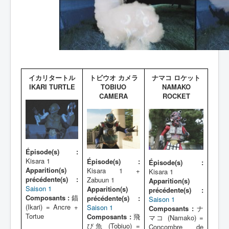
イカリタートル
トビウオ カメラ
ナマコ ロケット
IKARI TURTLE
TOBIUO
NAMAKO
CAMERA
ROCKET
Épisode(s) :
Kisara 1
Épisode(s) :
Épisode(s) :
Apparition(s)
Kisara 1 +
Kisara 1
précédente(s) :
Zabuun 1
Apparition(s)
Saison 1
Apparition(s)
précédente(s) :
Composants :
錨
précédente(s) :
Saison 1
(Ikari) = Ancre +
Saison 1
Composants :
ナ
Tortue
Composants :
飛
マコ (Namako) =
び魚 (Tobiuo) =
Concombre de