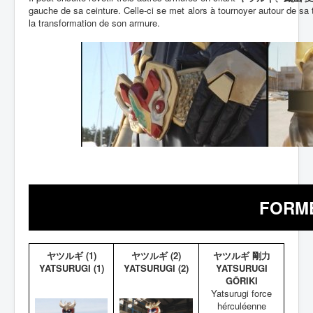
gauche de sa ceinture. Celle-ci se met alors à tournoyer autour de s
la transformation de son armure.
FORME
ヤツルギ (1)
ヤツルギ (2)
ヤツルギ 剛力
YATSURUGI (1)
YATSURUGI (2)
YATSURUGI
GÔRIKI
Yatsurugi force
hérculéenne