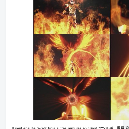
Il peut ensuite revêtir trois autres armures en criant
ヤツルギ、鳳凰 変幻! (Ya