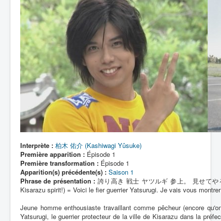
Lexique
Interprète :
柏木 佑介 (Kashiwagi Yûsuke)
Première apparition :
Épisode 1
Première transformation :
Épisode 1
Apparition(s) précédente(s) :
Saison 1
Phrase de présentation :
誇り高き 戦士 ヤツルギ 参上。 見せてやるぜ、 俺 の 木更
Kisarazu spirit!) = Voici le fier guerrier Yatsurugi. Je vais vous montr
Jeune homme enthousiaste travaillant comme pêcheur (encore qu'on ne
Yatsurugi, le guerrier protecteur de la ville de Kisarazu dans la préf