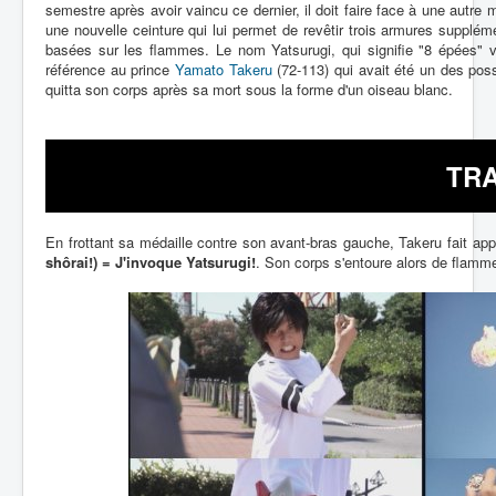
semestre après avoir vaincu ce dernier, il doit faire face à une autre
une nouvelle ceinture qui lui permet de revêtir trois armures supplé
basées sur les flammes. Le nom Yatsurugi, qui signifie "8 épées" 
référence au prince
Yamato Takeru
(72-113) qui avait été un des pos
quitta son corps après sa mort sous la forme d'un oiseau blanc.
TR
En frottant sa médaille contre son avant-bras gauche, Takeru fait appa
shôrai!) = J'invoque Yatsurugi!
. Son corps s'entoure alors de flamme