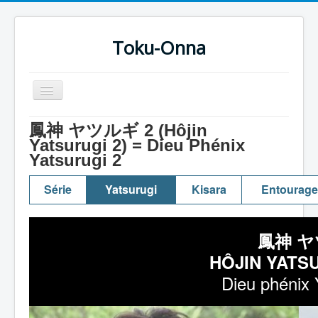
Toku-Onna
Basculer
la
navigation
Accueil
鳳神 ヤツルギ 2 (Hôjin
Yatsurugi 2) = Dieu Phénix
Toku-Actrices
Yatsurugi 2
Toku-Critiques
Série
Yatsurugi
Kisara
Entourage
Séries
Films
鳳神 ヤ
COSAA
HÔJIN YATS
Dessins
Dieu phénix 
Artiste Asperger