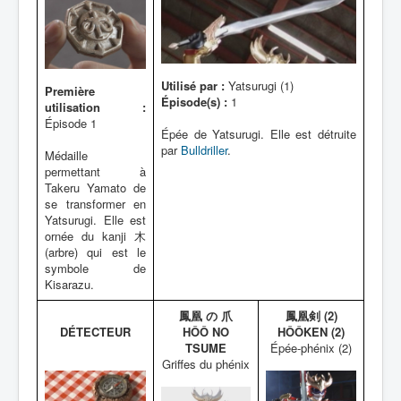
Utilisé par :
Yatsurugi (1)
Première
Épisode(s) :
1
utilisation :
Épisode 1
Épée de Yatsurugi. Elle est détruite
par
Bulldriller
.
Médaille
permettant à
Takeru Yamato de
se transformer en
Yatsurugi. Elle est
ornée du kanji 木
(arbre) qui est le
symbole de
Kisarazu.
鳳凰 の 爪
鳳凰剣 (2)
DÉTECTEUR
HÔÔ NO
HÔÔKEN (2)
TSUME
Épée-phénix (2)
Griffes du phénix