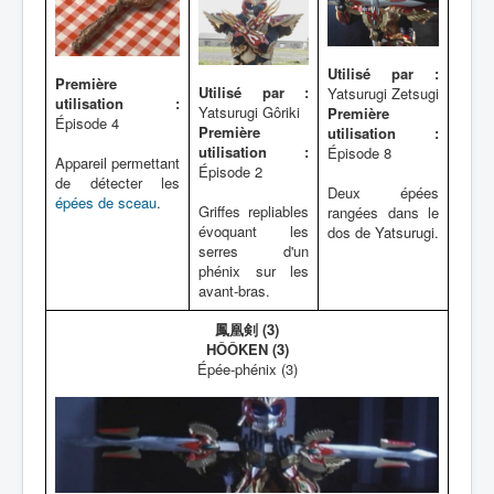
Utilisé par :
Première
Utilisé par :
Yatsurugi Zetsugi
utilisation :
Yatsurugi Gôriki
Première
Épisode 4
Première
utilisation :
utilisation :
Épisode 8
Appareil permettant
Épisode 2
de détecter les
Deux épées
épées de sceau
.
Griffes repliables
rangées dans le
évoquant les
dos de Yatsurugi.
serres d'un
phénix sur les
avant-bras.
鳳凰剣 (3)
HÔÔKEN (3)
Épée-phénix (3)