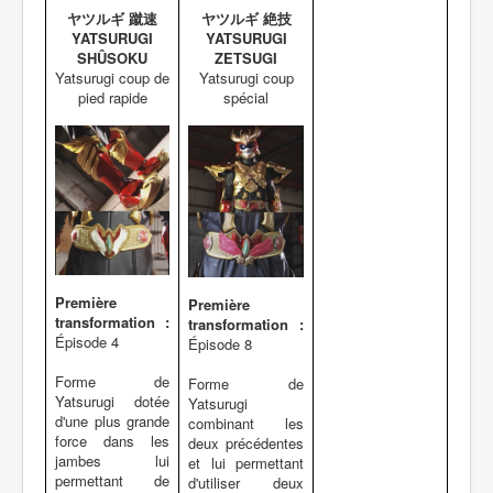
ヤツルギ 蹴速
ヤツルギ 絶技
YATSURUGI
YATSURUGI
SHÛSOKU
ZETSUGI
Yatsurugi coup de
Yatsurugi coup
pied rapide
spécial
Première
Première
transformation :
transformation :
Épisode 4
Épisode 8
Forme de
Forme de
Yatsurugi dotée
Yatsurugi
d'une plus grande
combinant les
force dans les
deux précédentes
jambes lui
et lui permettant
permettant de
d'utiliser deux