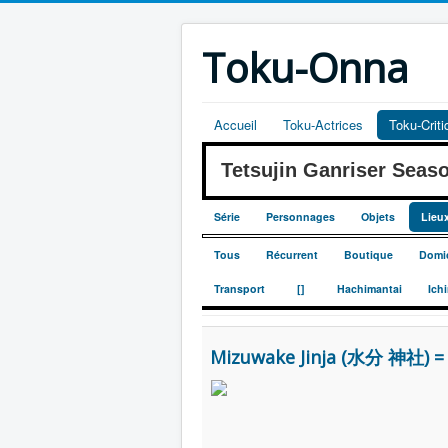
Toku-Onna
Accueil
Toku-Actrices
Toku-Crit
Tetsujin Ganriser Se
Série
Personnages
Objets
Lieu
Tous
Récurrent
Boutique
Domic
_
_
Transport
[]
Hachimantai
Ich
Mizuwake Jinja (水分 神社) =