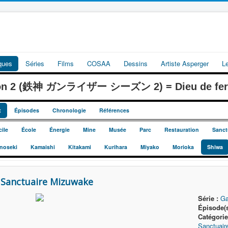
iques
Séries
Films
COSAA
Dessins
Artiste Asperger
L
ason 2 (鉄神 ガンライザー シーズン 2) = Dieu de fer G
x
Épisodes
Chronologie
Références
ile
École
Énergie
Mine
Musée
Parc
Restauration
Sanct
inoseki
Kamaishi
Kitakami
Kurihara
Miyako
Morioka
Shiwa
 Sanctuaire Mizuwake
Série :
Ga
Épisode(s
Catégorie
Sanctuair