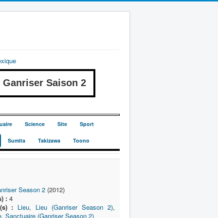
exique
anriser Saison 2
uaire
Science
Site
Sport
Sumita
Takizawa
Toono
nriser Season 2
(2012)
) :
4
(s) :
Lieu
,
Lieu (Ganriser Season 2)
,
e
,
Sanctuaire (Ganriser Season 2)