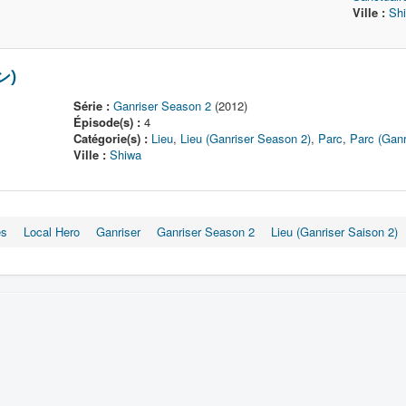
Ville :
Sh
ン)
Série :
Ganriser Season 2
(2012)
Épisode(s) :
4
Catégorie(s) :
Lieu
,
Lieu (Ganriser Season 2)
,
Parc
,
Parc (Ganr
Ville :
Shiwa
es
Local Hero
Ganriser
Ganriser Season 2
Lieu (Ganriser Saison 2)