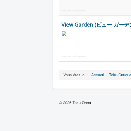
More Joomla Extensions
View Garden (ビュー ガーデ
More Joomla Extensions
Vous êtes ici :
Accueil
Toku-Critiqu
© 2026 Toku-Onna