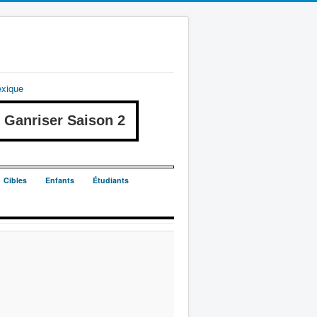
exique
anriser Saison 2
Cibles
Enfants
Étudiants