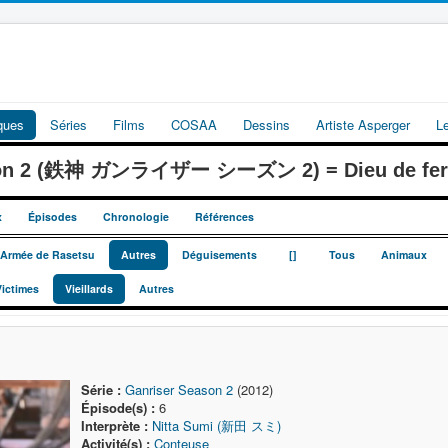
iques
Séries
Films
COSAA
Dessins
Artiste Asperger
L
ason 2 (鉄神 ガンライザー シーズン 2) = Dieu de fer G
x
Épisodes
Chronologie
Références
_
_
e Armée de Rasetsu
Autres
Déguisements
[]
Tous
Animaux
Victimes
Vieillards
Autres
Série :
Ganriser Season 2
(2012)
Épisode(s) :
6
Interprète :
Nitta Sumi (新田 スミ)
Activité(s) :
Conteuse