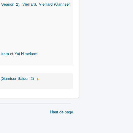
r Season 2)
,
Vieillard
,
Vieillard (Ganriser
ukata
et
Yui Himekami
.
(Ganriser Saison 2)
Haut de page