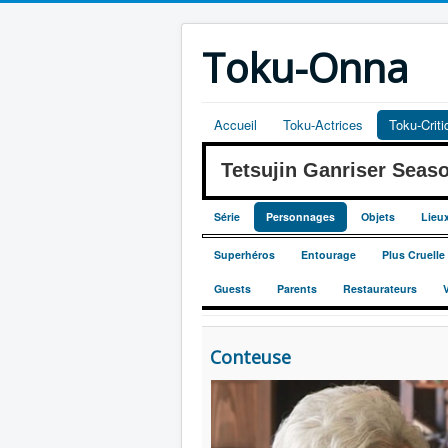
Toku-Onna
Accueil
Toku-Actrices
Toku-Crit
Tetsujin Ganriser Se
Série
Personnages
Objets
Lieu
Superhéros
Entourage
Plus Cruell
Guests
Parents
Restaurateurs
Conteuse