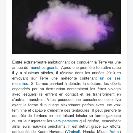
Lexique
Virus
Artefacts
Environnement
Épisodes
Chronologie
Entité extraterrestre ambitionnant de conquérir la Terre via une
armée de
monstres géants
. Après une première tentative ratée
il y a plusieurs siècles, il récidive dans les années 2010 en
envoyant sur Terre une météorite contenant
un de ses
monstres
. Si l'armée parvient à détruire la créature, les débris
engendrés par sa destruction contaminent les êtres vivants
avec lesquels ils entrent en contact et les transforment en
d'autres monstres. Virus possède une conscience collective
ayant la forme d'un nuage s'exprimant parfois avec une voix
féminine et capable d'émettre des tentacules. Il peut prendre le
contrôle de Terriens en leur faisant inhaler sa forme gazeuse
ou en leur injectant les
vers parasites
qu'il génère, exacerbant
ainsi leurs mauvais penchants. Il est détruit grâce aux efforts
conjugués de Kaoru Hayama (
Virginal
), Haruka Miura (
Astral
)