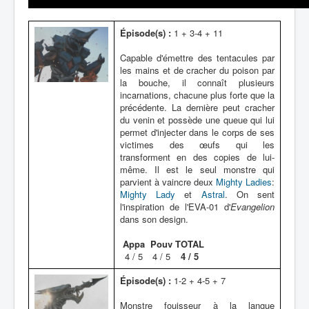
Épisode(s) :
1 + 3-4 + 11
Capable d'émettre des tentacules par
les mains et de cracher du poison par
la bouche, il connaît plusieurs
incarnations, chacune plus forte que la
précédente. La dernière peut cracher
du venin et possède une queue qui lui
permet d'injecter dans le corps de ses
victimes des œufs qui les
transforment en des copies de lui-
même. Il est le seul monstre qui
parvient à vaincre deux
Mighty Ladies
:
Mighty Lady
et
Astral
. On sent
l'inspiration de l'EVA-01 d'
Evangelion
dans son design.
Appa
Pouv
TOTAL
4 / 5
4 / 5
4 / 5
Épisode(s) :
1-2 + 4-5 + 7
Monstre fouisseur à la langue