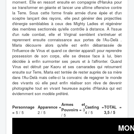
moment. Elle en ressort ensuite en compagnie d'Haruka pour
se transformer en géante et lancer une ultime offensive contre
la Terre. Sous cette forme finale armée d'une épée et d'un
sceptre lançant des rayons, elle peut générer des projectiles
d'énergie semblables à ceux des Mighty Ladies et régénérer
des membres sectionnés qu'elle contrôle à distance. À l'issue
d'un rude combat, elle et Virginal semblent s'entretuer et
reprennent ensuite connaissance aux portes de l'Au-Delà .
Maria découvre alors qu'elle est enfin débarrassée de
l'influence de Virus et quand ce dernier apparaît pour reprendre
possession de son corps, elle se dresse face à lui, bien
décidée à enfin surmonter ses peurs et à l'affronter. Quand
Virus est détruit par Kaoru et ses camarades qui retournent
ensuite sur Terre, Maria est tentée de rester auprès de sa mère
dans l'Au-Delà mais celle-ci la convainc de regagner le monde
des vivants où elle peut enfin réaliser son rêve de devenir
photographe tout en vivant heureuse auprès d'Haruka qui est
évidemment son modèle préféré.
Armes et
Personnage
Apparence =
Casting =
TOTAL =
Pouvoirs =
3
=
5 / 5
2 / 5
4 / 5
3,5 / 5
/ 5
MON