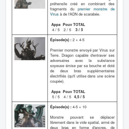
préhensile créé en combinant des
fragments du
premier monstre de
Virus
à de l'ADN de scarabée.
Appa
Pouv
TOTAL
4 / 5
2 / 5
3 / 5
Épisode(s) :
2 + 4-5
Premier monstre envoyé par Virus sur
Terre. Dragon capable d'entraver ses
adversaires avec la substance
soyeuse émise par sa bouche et doté
de deux bras supplémentaires
électrifiés (qu'il utilise dans une scène
coupée).
Appa
Pouv
TOTAL
5 / 5
4 / 5
4,5 / 5
Épisode(s) :
4-5 + 10
Monstre pouvant se déplacer
librement dans le vide spatial, armé de
deux bras en forme d'ancres, de