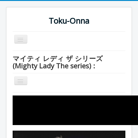
Toku-Onna
Basculer
la
navigation
Accueil
マイティ レディ ザ シリーズ
(Mighty Lady The series) :
Toku-Actrices
Toku-Critiques
Basculer
Séries
la
navigation
Série
Films
Mighty Ladies
COSAA
Earth Saviors
Dessins
Grandam
Artiste Asperger
Entourage