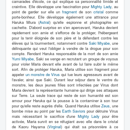
camarades d'école, ce qui explique sa personnalité timide et
craintive. Elle développe une fascination pour
Mighty Lady
, au
point de garder sur elle un
fragment
de son
cristal
comme
porte-bonheur. Elle développe également une attirance pour
Haruka Miura (
Astral
) qu'elle espionne et photographie en
cachette. D'abord surprise en s'en apercevant, Haruka devient
rapidement son amie et s'efforce de la protéger, l'hébergeant
pour la tenir éloignée de son père et la défendant contre les
élèves qui la tourmentent, notamment contre
Saki Miyabe
, une
délinquante qui veut l'obliger à vendre de la drogue pour son
compte. Rendant Haruka responsable de la mort de son amie
Yumi Miyabe
, Saki se venge en recrutant un groupe de voyous
pour violer Maria devant elle avant de lui faire subir le même
sort. Afin de protéger Haruka, Maria utilise son fragment pour
appeler
un monstre de Virus
qui tue leurs agresseurs avant de
l'avaler, ainsi que Saki. Durant leur séjour dans le ventre du
monstre, les deux jeunes filles sont infectées par Virus dont
Maria devient la représentante humaine qui dirige ses attaques
sur Terre. La seule trace qui reste de son humanité est son
amour pour Haruka qui la pousse à la contaminer à son tour
pour qu'elle reste auprès d'elle. Quand Haruka utilise
Zeus
, une
bombe mise au point par les
Earth Saviors
pour détruire Virus
mais nécessitant le sacrifice d'une
Mighty Lady
pour être
activée, Maria survit en se réfugiant avec elle dans le cristal
de Kaoru Hayama (
Virginal
) qui était sa prisonnière à ce