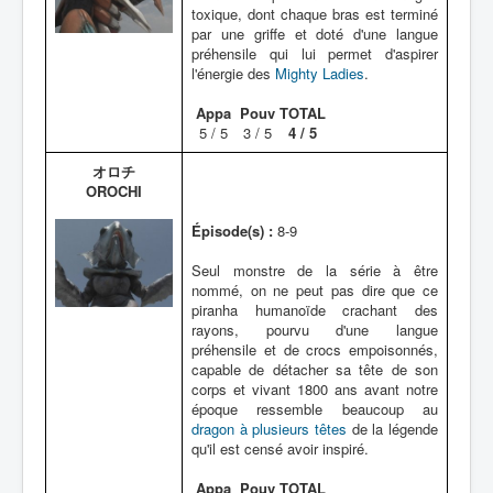
toxique, dont chaque bras est terminé
par une griffe et doté d'une langue
préhensile qui lui permet d'aspirer
l'énergie des
Mighty Ladies
.
Appa
Pouv
TOTAL
5 / 5
3 / 5
4 / 5
オロチ
OROCHI
Épisode(s) :
8-9
Seul monstre de la série à être
nommé, on ne peut pas dire que ce
piranha humanoïde crachant des
rayons, pourvu d'une langue
préhensile et de crocs empoisonnés,
capable de détacher sa tête de son
corps et vivant 1800 ans avant notre
époque ressemble beaucoup au
dragon à plusieurs têtes
de la légende
qu'il est censé avoir inspiré.
Appa
Pouv
TOTAL