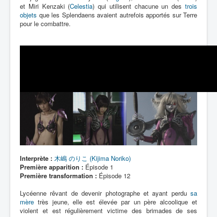
et Miri Kenzaki (
Celestia
) qui utilisent chacune un des
trois
objets
que les Splendaens avaient autrefois apportés sur Terre
pour le combattre.
Interprète :
木嶋 のりこ (Kijima Noriko)
Première apparition :
Épisode 1
Première transformation :
Épisode 12
Lycéenne rêvant de devenir photographe et ayant perdu
sa
mère
très jeune, elle est élevée par un père alcoolique et
violent et est régulièrement victime des brimades de ses