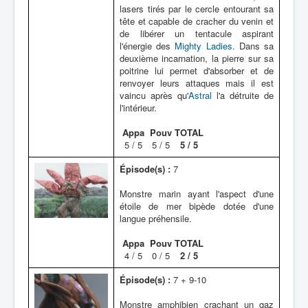
lasers tirés par le cercle entourant sa
tête et capable de cracher du venin et
de libérer un tentacule aspirant
l'énergie des
Mighty Ladies
. Dans sa
deuxième incarnation, la pierre sur sa
poitrine lui permet d'absorber et de
renvoyer leurs attaques mais il est
vaincu après qu'
Astral
l'a détruite de
l'intérieur.
Appa
Pouv
TOTAL
5 / 5
5 / 5
5 / 5
Épisode(s) :
7
Monstre marin ayant l'aspect d'une
étoile de mer bipède dotée d'une
langue préhensile.
Appa
Pouv
TOTAL
4 / 5
0 / 5
2 / 5
Épisode(s) :
7 + 9-10
Monstre amphibien crachant un gaz