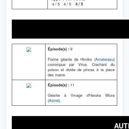
4 / 5
4 / 5
4 / 5
Épisode(s) :
9
Forme géante de Himiko (
Amaterasu
)
corrompue par Virus. Crachant du
poison et dotée de pinces à la place
des mains.
Épisode(s) :
11
Géante à l'image d'Haruka Miura
(
Astral
).
AUT