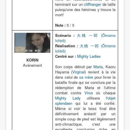
terminant sur un
cliffhanger
de taille
puisqu'une des héroïnes y trouve la
mort!
Note :
5 / 5
Scénario :
大桃 一郎 (Ômomo
Ichirô)
Réalisation :
大桃 一郎 (Ômomo
Ichirô)
Centré sur :
Mighty Ladies
KÔRIN
Avènement
Son corps détruit par
Maria
, Kaoru
Hayama (
Virginal
) revient à la vie
dans celui de
sa mère
pour livrer la
bataille finale qui se conclura par la
rédemption de Maria et l'ultime
combat contre
Virus
où chaque
Mighty Lady
utilisera l'
objet
splendaen
qui lui a été confié.
Même si voir le boss final être
définitivement anéanti par un
simple coup de pied est légèrement
anti-climactique, c'est une
excellente conclusion riche en