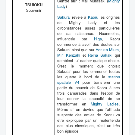
Centré sur :
Mai Murasaki (
Mighty
TSUIOKU
Lady
)
Souvenir
Sakurai
révèle à
Kaoru
les origines
de Mighty Lady et les
circonstances assez particulières
de sa naissance. Néanmoins,
influencée par
Higa
, Kaoru
commence à avoir des doutes sur
Sakurai ainsi que sur
Haruka Miura
,
Miri Kenzaki
et
Reina Sakaki
qui
semblent lui cacher quelque chose.
C'est le moment que choisit
Sakurai pour les emmener toutes
les quatre à bord de la
station
spatiale V4
pour transférer une
partie du pouvoir de Kaoru à ses
trois camarades dans l'espoir de
leur donner la capacité de se
transformer en
Mighty Ladies
.
Même si on devine que l'attitude
suspecte des amies de Kaoru va
être expliquée par un malentendu
des plus classiques, c'est un très
bon épisode.