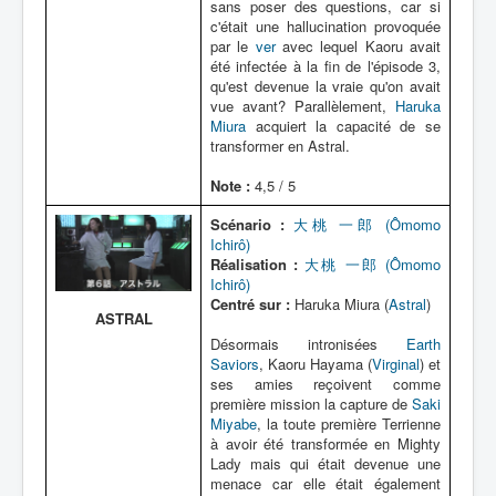
sans poser des questions, car si
c'était une hallucination provoquée
par le
ver
avec lequel Kaoru avait
été infectée à la fin de l'épisode 3,
qu'est devenue la vraie qu'on avait
vue avant? Parallèlement,
Haruka
Miura
acquiert la capacité de se
transformer en Astral.
Note :
4,5 / 5
Scénario :
大桃 一郎 (Ômomo
Ichirô)
Réalisation :
大桃 一郎 (Ômomo
Ichirô)
Centré sur :
Haruka Miura (
Astral
)
ASTRAL
Désormais intronisées
Earth
Saviors
, Kaoru Hayama (
Virginal
) et
ses amies reçoivent comme
première mission la capture de
Saki
Miyabe
, la toute première Terrienne
à avoir été transformée en Mighty
Lady mais qui était devenue une
menace car elle était également