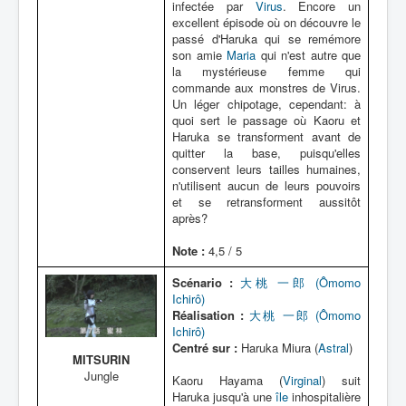
infectée par
Virus
. Encore un
excellent épisode où on découvre le
passé d'Haruka qui se remémore
son amie
Maria
qui n'est autre que
la mystérieuse femme qui
commande aux monstres de Virus.
Un léger chipotage, cependant: à
quoi sert le passage où Kaoru et
Haruka se transforment avant de
quitter la base, puisqu'elles
conservent leurs tailles humaines,
n'utilisent aucun de leurs pouvoirs
et se retransforment aussitôt
après?
Note :
4,5 / 5
Scénario :
大桃 一郎 (Ômomo
Ichirô)
Réalisation :
大桃 一郎 (Ômomo
Ichirô)
Centré sur :
Haruka Miura (
Astral
)
MITSURIN
Jungle
Kaoru Hayama (
Virginal
) suit
Haruka jusqu'à une
île
inhospitalière