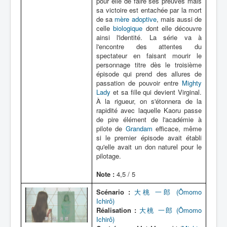
pour elle de faire ses preuves mais
sa victoire est entachée par la mort
de sa
mère adoptive
, mais aussi de
celle
biologique
dont elle découvre
ainsi l'identité. La série va à
l'encontre des attentes du
spectateur en faisant mourir le
personnage titre dès le troisième
épisode qui prend des allures de
passation de pouvoir entre
Mighty
Lady
et sa fille qui devient Virginal.
À la rigueur, on s'étonnera de la
rapidité avec laquelle Kaoru passe
de pire élément de l'académie à
pilote de
Grandam
efficace, même
si le premier épisode avait établi
qu'elle avait un don naturel pour le
pilotage.
Note :
4,5 / 5
Scénario :
大桃 一郎 (Ômomo
Ichirô)
Réalisation :
大桃 一郎 (Ômomo
Ichirô)