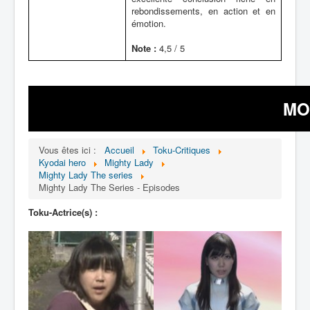
rebondissements, en action et en
émotion.
Note :
4,5 / 5
MOY
Vous êtes ici :
Accueil
Toku-Critiques
Kyodai hero
Mighty Lady
Mighty Lady The series
Mighty Lady The Series - Episodes
Toku-Actrice(s) :