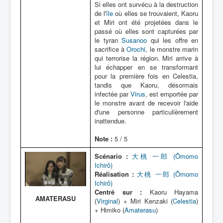
Si elles ont survécu à la destruction
de l'
île
où elles se trouvaient, Kaoru
et Miri ont été projetées dans le
passé où elles sont capturées par
le tyran
Susanoo
qui les offre en
sacrifice à
Orochi
, le monstre marin
qui terrorise la région. Miri arrive à
lui échapper en se transformant
pour la première fois en Celestia,
tandis que Kaoru, désormais
infectée par
Virus
, est emportée par
le monstre avant de recevoir l'aide
d'une personne particulièrement
inattendue.
Note :
5 / 5
Scénario :
大桃 一郎 (Ômomo
Ichirô)
Réalisation :
大桃 一郎 (Ômomo
Ichirô)
Centré sur :
Kaoru Hayama
AMATERASU
(
Virginal
) + Miri Kenzaki (
Celestia
)
+ Himiko (
Amaterasu
)