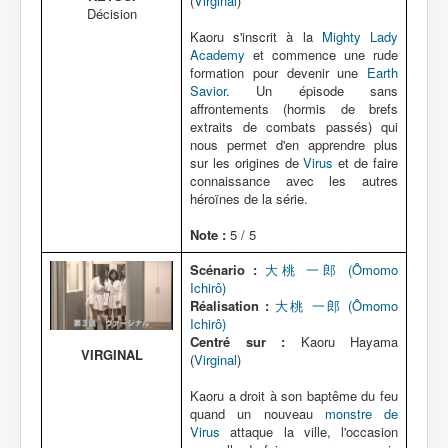
(
Virginal
)
Décision
Kaoru s'inscrit à la
Mighty Lady
Academy
et commence une rude
formation pour devenir une
Earth
Savior
. Un épisode sans
affrontements (hormis de brefs
extraits de combats passés) qui
nous permet d'en apprendre plus
sur les origines de
Virus
et de faire
connaissance avec les autres
héroïnes de la série.
Note :
5 / 5
Scénario :
大桃 一郎 (Ômomo
Ichirô)
Réalisation :
大桃 一郎 (Ômomo
Ichirô)
Centré sur :
Kaoru Hayama
VIRGINAL
(
Virginal
)
Kaoru a droit à son baptême du feu
quand un nouveau
monstre de
Virus
attaque la ville, l'occasion