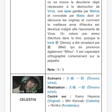
où se trouve le deuxième objet
nécessaire à la destruction de
Virus
, une
épée
gardée par
Marine
et convoitée par
Maria
dont on
découvre les origines et comment
la meilleure amie d'Haruka est
devenue malgré elle l'assistante de
Virus. On notera une erreur
d'écriture dans le titre, puisque le
kanji
密 (Dense) a été remplacé par
蜜 (Miel) qui se prononce
également "Mitsu". Il est cependant
orthographié correctement sur la
jaquette.
Note :
5 / 5
Scénario :
大桃 一郎 (Ômomo
Ichirô)
Réalisation :
大桃 一郎 (Ômomo
Ichirô)
Centré sur :
Kaoru Hayama
CELESTIA
(
Virginal
) + Miri Kenzaki (
Celestia
)
+ Himiko (
Amaterasu
)