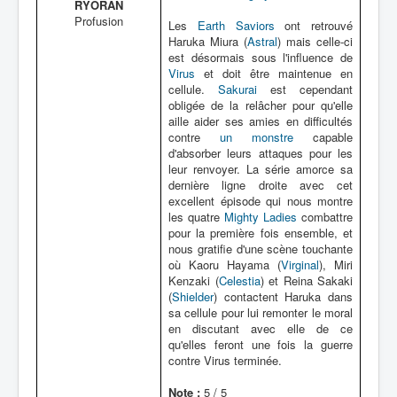
RYÔRAN
Profusion
Les
Earth Saviors
ont retrouvé
Haruka Miura (
Astral
) mais celle-ci
est désormais sous l'influence de
Virus
et doit être maintenue en
cellule.
Sakurai
est cependant
obligée de la relâcher pour qu'elle
aille aider ses amies en difficultés
contre
un monstre
capable
d'absorber leurs attaques pour les
leur renvoyer. La série amorce sa
dernière ligne droite avec cet
excellent épisode qui nous montre
les quatre
Mighty Ladies
combattre
pour la première fois ensemble, et
nous gratifie d'une scène touchante
où Kaoru Hayama (
Virginal
), Miri
Kenzaki (
Celestia
) et Reina Sakaki
(
Shielder
) contactent Haruka dans
sa cellule pour lui remonter le moral
en discutant avec elle de ce
qu'elles feront une fois la guerre
contre Virus terminée.
Note :
5 / 5