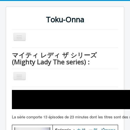
Toku-Onna
Basculer
la
navigation
Accueil
マイティ レディ ザ シリーズ
(Mighty Lady The series) :
Toku-Actrices
Toku-Critiques
Basculer
Séries
la
navigation
Série
Films
Mighty Ladies
COSAA
Earth Saviors
Dessins
La série comporte 13 épisodes de 23 minutes dont les titres sont de
Grandam
Artiste Asperger
Entourage
Scénario :
大桃 一郎 (Ômomo