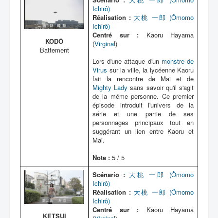
Lexique
Ichirô)
Virus
Réalisation :
大桃 一郎 (Ômomo
Ichirô)
Artefacts
Centré sur :
Kaoru Hayama
KODÔ
(
Virginal
)
Environnement
Battement
Lors d'une attaque d'un
monstre de
Épisodes
Virus
sur la ville, la lycéenne Kaoru
fait la rencontre de Mai et de
Chronologie
Mighty Lady
sans savoir qu'il s'agit
de la même personne. Ce premier
épisode introduit l'univers de la
série et une partie de ses
personnages principaux tout en
suggérant un lien entre Kaoru et
Mai.
Note :
5 / 5
Scénario :
大桃 一郎 (Ômomo
Ichirô)
Réalisation :
大桃 一郎 (Ômomo
Ichirô)
Centré sur :
Kaoru Hayama
KETSUI