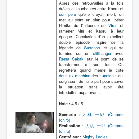
Après des retrouvailles à la fois
drôles et touchantes entre Kaoru et
son père
qu'elle croyait mort, on
met au point un plan pour libérer
Himiko de l'influence de
Virus
et
ramener Miri et Kaoru à leur
époque. Conclusion d'un excellent
double épisode inspiré de la
légende de
Susanoo
et qui se
termine sur un
cliffhanger
avec
Reina Sakaki
sur le point de se
transformer à son tour. On
regrettera quand même le côté
deus ex machina
des
kunoichis
qui
surgissent de nulle part pour sauver
la situation sans avoir été
introduites auparavant.
Note :
4,5 / 5
Scénario :
大桃 一郎 (Ômomo
Ichirô)
Réalisation :
大桃 一郎 (Ômomo
Ichirô)
Centré sur :
Mighty Ladies