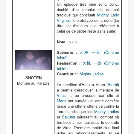
Un épisode très bien écrit, donc,
doublé d'un remake du combat
tragique qui concluait
Mighty Lady
Virginal
, le prototype de la série (Le
titre est d'ailleurs une référence à
celui de ce pilote resté sans suite).
Note :
5 / 5
Scénario :
大桃 一郎 (Ômomo
Ichirô)
Réalisation :
大桃 一郎 (Ômomo
Ichirô)
Centré sur :
Mighty Ladies
SHÔTEN
Montée au Paradis
Le sacrifice d'Haruka Miura (
Astral
)
a permis d'éradiquer la menace de
Virus
... ou presque, car elle et
Maria
ont survécu et cette dernière
lance une ultime offensive contre la
Terre tandis que les
Mighty Ladies
et
Sakurai
périssent au combat où
tombent à leur tour sous le contrôle
de Virus. Première moitié d'un final
riche en rebondissements et se