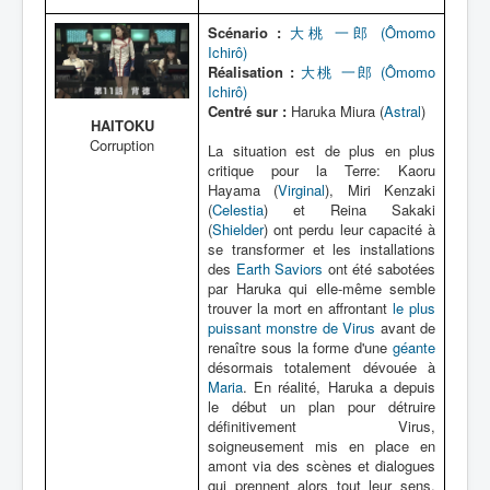
Scénario :
大桃 一郎 (Ômomo
Ichirô)
Réalisation :
大桃 一郎 (Ômomo
Ichirô)
Centré sur :
Haruka Miura (
Astral
)
HAITOKU
Corruption
La situation est de plus en plus
critique pour la Terre: Kaoru
Hayama (
Virginal
), Miri Kenzaki
(
Celestia
) et Reina Sakaki
(
Shielder
) ont perdu leur capacité à
se transformer et les installations
des
Earth Saviors
ont été sabotées
par Haruka qui elle-même semble
trouver la mort en affrontant
le plus
puissant monstre de Virus
avant de
renaître sous la forme d'une
géante
désormais totalement dévouée à
Maria
. En réalité, Haruka a depuis
le début un plan pour détruire
définitivement Virus,
soigneusement mis en place en
amont via des scènes et dialogues
qui prennent alors tout leur sens.