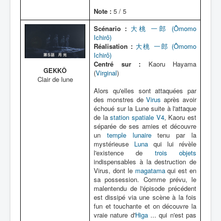
Note :
5 / 5
Scénario :
大桃 一郎 (Ômomo
Ichirô)
Réalisation :
大桃 一郎 (Ômomo
Ichirô)
Centré sur :
Kaoru Hayama
GEKKÔ
(
Virginal
)
Clair de lune
Alors qu'elles sont attaquées par
des monstres de
Virus
après avoir
échoué sur la Lune suite à l'attaque
de la
station spatiale V4
, Kaoru est
séparée de ses amies et découvre
un
temple lunaire
tenu par la
mystérieuse
Luna
qui lui révèle
l'existence de
trois objets
indispensables à la destruction de
Virus, dont le
magatama
qui est en
sa possession. Comme prévu, le
malentendu de l'épisode précédent
est dissipé via une scène à la fois
fun et touchante et on découvre la
vraie nature d'
Higa
... qui n'est pas