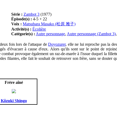
Série :
Zambot 3
(1977)
Épisode(s) :
4-5 + 22
Voix :
Matsubara Masako (松原 雅子)
Activité(s) :
Écolière
Catégorie(s) :
Autre personnage
,
Autre personnage (Zambot 3)
deux fois lors de l'attaque de
Doyozurer
, elle ne lui reproche pas la de
gés d'évacuer à cause d'eux. Alors qu'ils sont sur le point de rejoindr
e combat provoque également un raz-de-marée à l'issue duquel la fillett
iles filantes, elle fait le souhait de retrouver son frère, sans se douter q
Frère aîné
Kôzuki Shingo