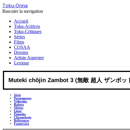
Toku-Onna
Basculer la navigation
Accueil
Toku-Actrices
Toku-Critiques
Séries
Films
COSAA
Dessins
Artiste Asperger
Lexique
Muteki chôjin Zambot 3 (無敵 超人 ザンボット 3
Série
Personnages
Véhicules
Robots
Objets
Lieux
Épisodes
Chronologie
Références
Fanservice