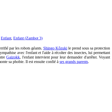
,
Enfant
,
Enfant (Zambot 3)
errifié par les robots géants.
Shingo Kôzuki
le prend sous sa protection
mpathise avec l'enfant et l'aide à récolter des insectes, lui permettant
ntre
Gaizokk
, l'enfant intervient pour leur demander d'arrêter. Voyant
nte sa phobie. Il est ensuite confié à
ses grands parents
.