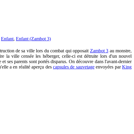
,
Enfant
,
Enfant (Zambot 3)
struction de sa ville lors du combat qui opposait
Zambot 3
au monstre,
e la ville censée les héberger, celle-ci est détruite lors d'un nouvel
e et ses parents sont portés disparus. On découvre dans l'avant-dernier
u'elle a en réalité aperçu des
capsules de sauvetage
envoyées par
King