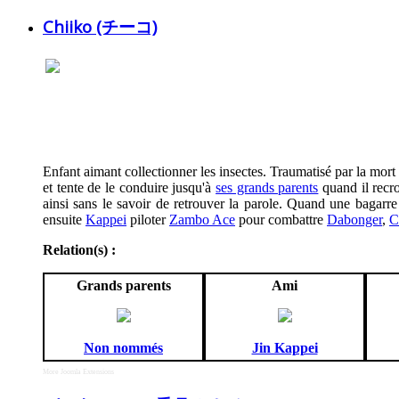
Chiiko (チーコ)
Enfant aimant collectionner les insectes. Traumatisé par la mort
et tente de le conduire jusqu'à
ses grands parents
quand il recro
ainsi sans le savoir de retrouver la parole. Quand une bagarre 
ensuite
Kappei
piloter
Zambo Ace
pour combattre
Dabonger
,
C
Relation(s) :
Grands parents
Ami
Non nommés
Jin Kappei
More Joomla Extensions