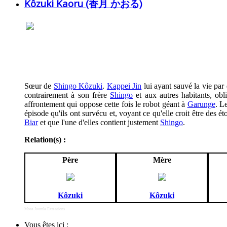
Kôzuki Kaoru (香月 かおる)
Sœur de
Shingo Kôzuki
.
Kappei Jin
lui ayant sauvé la vie par 
contrairement à son frère
Shingo
et aux autres habitants, obli
affrontement qui oppose cette fois le robot géant à
Garunge
. L
épisode qu'ils ont survécu et, voyant ce qu'elle croit être des éto
Biar
et que l'une d'elles contient justement
Shingo
.
Relation(s) :
Père
Mère
Kôzuki
Kôzuki
More Joomla Extensions
Vous êtes ici :