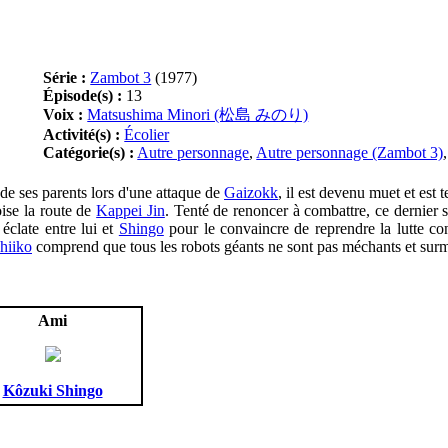
Série :
Zambot 3
(1977)
Épisode(s) :
13
Voix :
Matsushima Minori (松島 みのり)
Activité(s) :
Écolier
Catégorie(s) :
Autre personnage
,
Autre personnage (Zambot 3)
 de ses parents lors d'une attaque de
Gaizokk
, il est devenu muet et est t
ise la route de
Kappei Jin
. Tenté de renoncer à combattre, ce dernier sy
éclate entre lui et
Shingo
pour le convaincre de reprendre la lutte co
hiiko
comprend que tous les robots géants ne sont pas méchants et surmo
Ami
Kôzuki Shingo