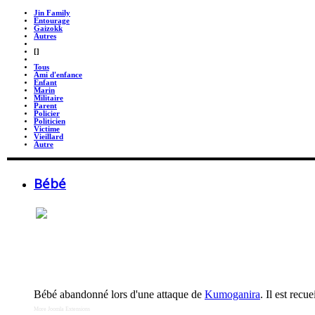
Jin Family
Entourage
Gaizokk
Autres
_
[]
_
Tous
Ami d'enfance
Enfant
Marin
Militaire
Parent
Policier
Politicien
Victime
Vieillard
Autre
Bébé
Bébé abandonné lors d'une attaque de
Kumoganira
. Il est recu
More Joomla Extensions