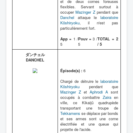
et de deux cornes foreuses
flexibles. Servant surtout à
occuper
Mazinger Z
pendant que
Danchel
attaque le
laboratoire
Kôshiryoku
, il n'est pas
particulièrement fort.
App =
1 /
Pouv =
3 /
TOTAL = 2
5
5
/ 5
ダンチェル
DANCHEL
Épisode(s) :
6
Chargé de détruire le
laboratoire
Kôshiryoku
pendant que
Mazinger Z
et
Aphrodi A
sont
occupés à combattre
Zaira
en
ville, ce Kikaijû quadrupède
transportant une troupe de
Tekkamens
se déplace par bonds
et ses armes sont une corne
électrifiée et une queue qui
projette de l'acide.