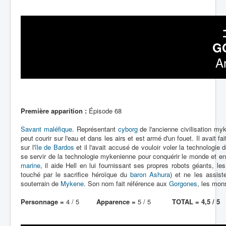
G
A
Première apparition :
Épisode 68
Savant maléfique
. Représentant
cyborg
de l'ancienne civilisation my
peut courir sur l'eau et dans les airs et est armé d'un fouet. Il avait 
sur l'
île de Bardos
et il l'avait accusé de vouloir voler la technologi
se servir de la technologie mykenienne pour conquérir le monde et en 
marine
, il aide Hell en lui fournissant ses propres robots géants, le
touché par le sacrifice héroïque du
baron Ashura
) et ne les assis
souterrain de
Mykene
. Son nom fait référence aux
Gorgones
, les mon
Personnage =
4 / 5
Apparence =
5 / 5
TOTAL = 4,5 / 5