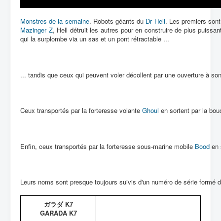
Monstres de la semaine
. Robots géants du
Dr Hell
. Les premiers sont
Mazinger Z
, Hell détruit les autres pour en construire de plus puiss
qui la surplombe via un sas et un pont rétractable ...
... tandis que ceux qui peuvent voler décollent par une ouverture à s
Ceux transportés par la forteresse volante
Ghoul
en sortent par la bou
Enfin, ceux transportés par la forteresse sous-marine mobile
Bood
en 
Leurs noms sont presque toujours suivis d'un numéro de série formé d'un
ガラダ K7
GARADA K7