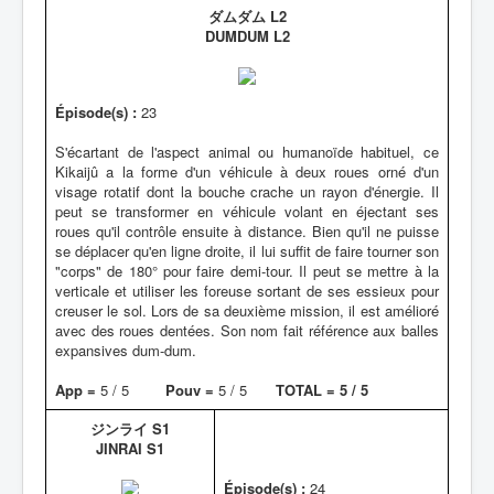
ダムダム L2
DUMDUM L2
Épisode(s) :
23
S'écartant de l'aspect animal ou humanoïde habituel, ce
Kikaijû a la forme d'un véhicule à deux roues orné d'un
visage rotatif dont la bouche crache un rayon d'énergie. Il
peut se transformer en véhicule volant en éjectant ses
roues qu'il contrôle ensuite à distance. Bien qu'il ne puisse
se déplacer qu'en ligne droite, il lui suffit de faire tourner son
"corps" de 180° pour faire demi-tour. Il peut se mettre à la
verticale et utiliser les foreuse sortant de ses essieux pour
creuser le sol. Lors de sa deuxième mission, il est amélioré
avec des roues dentées. Son nom fait référence aux balles
expansives dum-dum.
App =
5 / 5
Pouv =
5 / 5
TOTAL = 5 / 5
ジンライ S1
JINRAI S1
Épisode(s) :
24