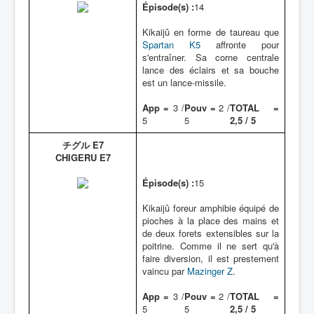
Épisode(s) :
14
Kikaijû en forme de taureau que
Spartan K5
affronte pour
s'entraîner. Sa corne centrale
lance des éclairs et sa bouche
est un lance-missile.
App =
3 /
Pouv =
2 /
TOTAL =
5
5
2,5 / 5
チグル E7
CHIGERU E7
Épisode(s) :
15
Kikaijû foreur amphibie équipé de
pioches à la place des mains et
de deux forets extensibles sur la
poitrine. Comme il ne sert qu'à
faire diversion, il est prestement
vaincu par
Mazinger Z
.
App =
3 /
Pouv =
2 /
TOTAL =
5
5
2,5 / 5