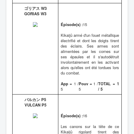
ゴリアス W3
GORIAS W3
Épisode(s) :
15
Kikaijû armé d'un fouet métallique
électrifié et dont les doigts tirent
des éclairs. Ses armes sont
alimentées par les cornes sur
ses épaules et il s'autodétruit
involontairement en les activant
alors qu'elles ont été tordues lors
du combat.
App =
1 /
Pouv =
1 /
TOTAL = 1
5
5
/ 5
バルカン P5
VULCAN P5
Épisode(s) :
16
Les canons sur la tête de ce
Kikaijû rigolard tirent des