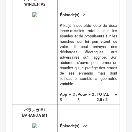
WINDER A2
Épisode(s) :
21
Kikaijû insectoïde doté de deux
lance-missiles rotatifs sur les
épaules et de propulseurs sur les
hanches qui lui permettent de
voler. Il peut envoyer des
décharges électriques aux
adversaires qu'il aggripe. Son
abdomen s'ouvre pour former un
bouclier qui le protège des armes
de ses ennemis mais dont
l'efficacité semble à géométrie
variable.
App =
3 /
Pouv =
2 /
TOTAL =
5
5
2,5 / 5
バランガ M1
BARANGA M1
Épisode(s) :
22