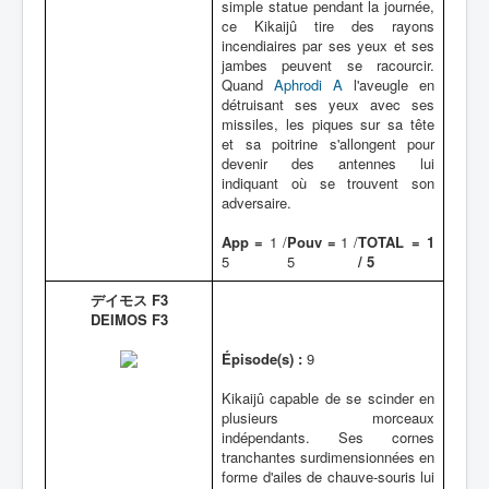
simple statue pendant la journée,
ce Kikaijû tire des rayons
incendiaires par ses yeux et ses
jambes peuvent se racourcir.
Quand
Aphrodi A
l'aveugle en
détruisant ses yeux avec ses
missiles, les piques sur sa tête
et sa poitrine s'allongent pour
devenir des antennes lui
indiquant où se trouvent son
adversaire.
App =
1 /
Pouv =
1 /
TOTAL = 1
5
5
/ 5
デイモス F3
DEIMOS F3
Épisode(s) :
9
Kikaijû capable de se scinder en
plusieurs morceaux
indépendants. Ses cornes
tranchantes surdimensionnées en
forme d'ailes de chauve-souris lui