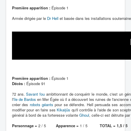
Lexique
Empire souterrain
Première apparition :
Épisode 1
Artefacts
Armée dirigée par le
Dr Hell
et basée dans les installations souterraine
Environnement
Épisodes
Chronologie
Première apparition :
Épisode 1
Décès :
Épisode 91
72 ans.
Savant fou
ambitionnant de conquérir le monde, c'est un géni
l'
île de Bardos
en Mer Égée où il a découvert les ruines de l'ancienne c
créer des
robots géants
pour se défendre. Hell persuada ses accompag
modifier pour en faire ses
Kikaijûs
qu'il contrôle à l'aide de son sceptr
général à bord de sa forteresse volante
Ghoul
, celle-ci est détruite pa
Personnage =
2 / 5
Apparence =
1 / 5
TOTAL = 1,5 / 5