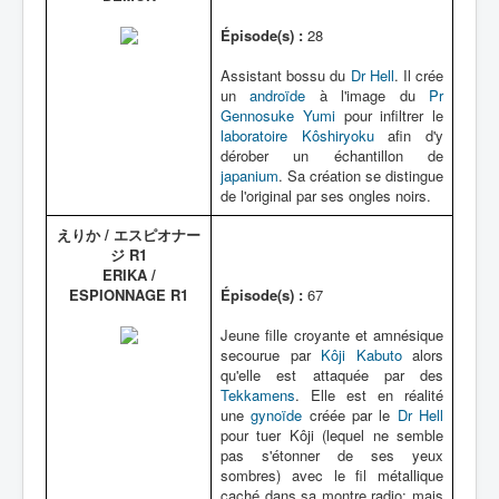
Épisode(s) :
28
Assistant bossu du
Dr Hell
. Il crée
un
androïde
à l'image du
Pr
Gennosuke Yumi
pour infiltrer le
laboratoire Kôshiryoku
afin d'y
dérober un échantillon de
japanium
. Sa création se distingue
de l'original par ses ongles noirs.
えりか / エスピオナー
ジ R1
ERIKA /
ESPIONNAGE R1
Épisode(s) :
67
Jeune fille croyante et amnésique
secourue par
Kôji Kabuto
alors
qu'elle est attaquée par des
Tekkamens
. Elle est en réalité
une
gynoïde
créée par le
Dr Hell
pour tuer Kôji (lequel ne semble
pas s'étonner de ses yeux
sombres) avec le fil métallique
caché dans sa montre radio; mais