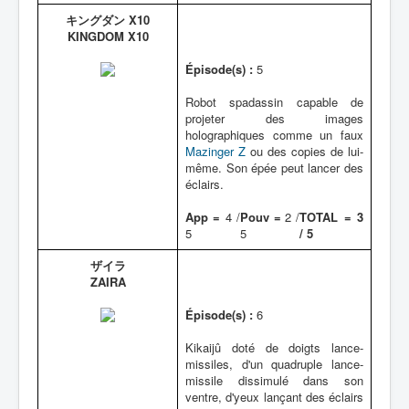
キングダン X10
KINGDOM X10
Épisode(s) :
5
Robot spadassin capable de
projeter des images
holographiques comme un faux
Mazinger Z
ou des copies de lui-
même. Son épée peut lancer des
éclairs.
App =
4 /
Pouv =
2 /
TOTAL = 3
5
5
/ 5
ザイラ
ZAIRA
Épisode(s) :
6
Kikaijû doté de doigts lance-
missiles, d'un quadruple lance-
missile dissimulé dans son
ventre, d'yeux lançant des éclairs