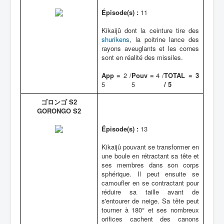
Épisode(s) :
11
Kikaijû dont la ceinture tire des
shurikens
, la poitrine lance des
rayons aveuglants et les cornes
sont en réalité des missiles.
App =
2 /
Pouv =
4 /
TOTAL = 3
5
5
/ 5
ゴロンゴ S2
GORONGO S2
Épisode(s) :
13
Kikaijû pouvant se transformer en
une boule en rétractant sa tête et
ses membres dans son corps
sphérique. Il peut ensuite se
camoufler en se contractant pour
réduire sa taille avant de
s'entourer de neige. Sa tête peut
tourner à 180° et ses nombreux
orifices cachent des canons