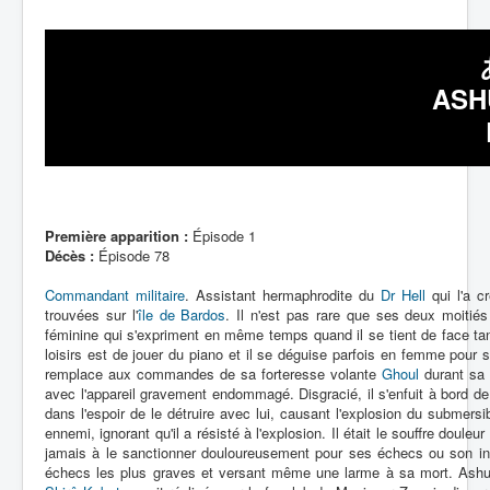
ASH
Première apparition :
Épisode 1
Décès :
Épisode 78
Commandant militaire
. Assistant hermaphrodite du
Dr Hell
qui l'a c
trouvées sur l'
île de Bardos
. Il n'est pas rare que ses deux moitié
féminine qui s'expriment en même temps quand il se tient de face ta
loisirs est de jouer du piano et il se déguise parfois en femme pour
remplace aux commandes de sa forteresse volante
Ghoul
durant sa 
avec l'appareil gravement endommagé. Disgracié, il s'enfuit à bord d
dans l'espoir de le détruire avec lui, causant l'explosion du submer
ennemi, ignorant qu'il a résisté à l'explosion. Il était le souffre douleu
jamais à le sanctionner douloureusement pour ses échecs ou son insub
échecs les plus graves et versant même une larme à sa mort. Ashur