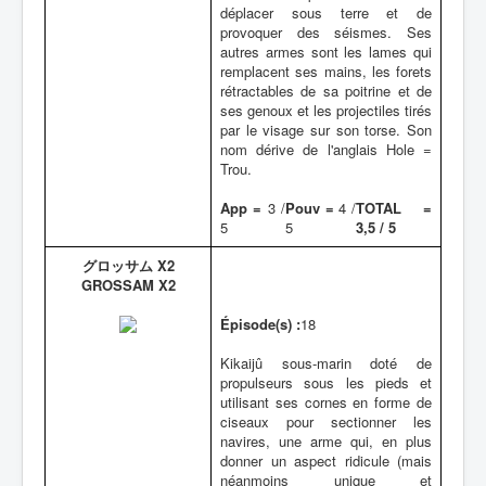
déplacer sous terre et de
provoquer des séismes. Ses
autres armes sont les lames qui
remplacent ses mains, les forets
rétractables de sa poitrine et de
ses genoux et les projectiles tirés
par le visage sur son torse. Son
nom dérive de l'anglais Hole =
Trou.
App =
3 /
Pouv =
4 /
TOTAL =
5
5
3,5 / 5
グロッサム X2
GROSSAM X2
Épisode(s) :
18
Kikaijû sous-marin doté de
propulseurs sous les pieds et
utilisant ses cornes en forme de
ciseaux pour sectionner les
navires, une arme qui, en plus
donner un aspect ridicule (mais
néanmoins unique et