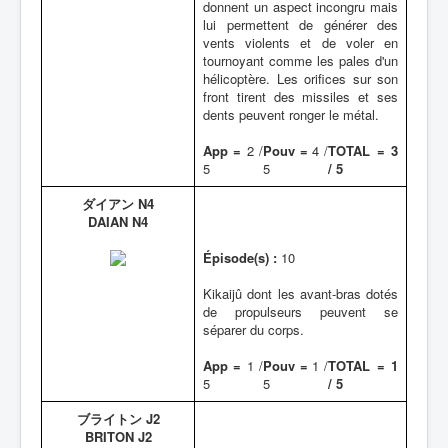
donnent un aspect incongru mais
lui permettent de générer des
vents violents et de voler en
tournoyant comme les pales d'un
hélicoptère. Les orifices sur son
front tirent des missiles et ses
dents peuvent ronger le métal.
App =
2 /
Pouv =
4 /
TOTAL = 3
5
5
/ 5
ダイアン N4
DAIAN N4
Épisode(s) :
10
Kikaijû dont les avant-bras dotés
de propulseurs peuvent se
séparer du corps.
App =
1 /
Pouv =
1 /
TOTAL = 1
5
5
/ 5
ブライトン J2
BRITON J2