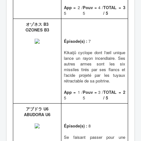
App =
2 /
Pouv =
4 /
TOTAL = 3
5
5
/ 5
オゾネス B3
OZONES B3
Épisode(s) :
7
Kikaijû cyclope dont l'œil unique
lance un rayon incendiaire. Ses
autres armes sont les six
missiles tirés par ses flancs et
l'acide projeté par les tuyaux
rétractable de sa poitrine.
App =
1 /
Pouv =
3 /
TOTAL = 2
5
5
/ 5
アブドラ U6
ABUDORA U6
Épisode(s) :
8
Se faisant passer pour une