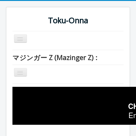
Toku-Onna
Basculer
la
navigation
Accueil
マジンガー Z (Mazinger Z) :
Toku-Actrices
Basculer
Toku-Critiques
la
navigation
Séries
Série
Films
Robots
C
COSAA
Véhicules
Em
Dessins
Pilotes
Artiste Asperger
Entourage