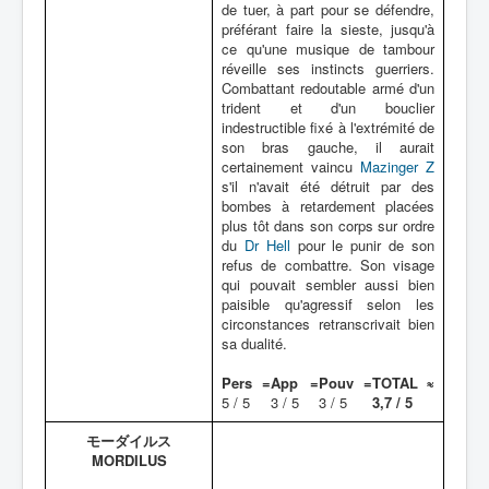
de tuer, à part pour se défendre,
préférant faire la sieste, jusqu'à
ce qu'une musique de tambour
réveille ses instincts guerriers.
Combattant redoutable armé d'un
trident et d'un bouclier
indestructible fixé à l'extrémité de
son bras gauche, il aurait
certainement vaincu
Mazinger Z
s'il n'avait été détruit par des
bombes à retardement placées
plus tôt dans son corps sur ordre
du
Dr Hell
pour le punir de son
refus de combattre. Son visage
qui pouvait sembler aussi bien
paisible qu'agressif selon les
circonstances retranscrivait bien
sa dualité.
Pers =
App =
Pouv =
TOTAL ≈
5 / 5
3 / 5
3 / 5
3,7 / 5
モーダイルス
MORDILUS