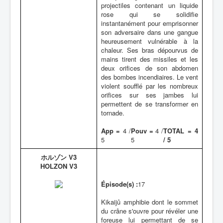
projectiles contenant un liquide
rose qui se solidifie
instantanément pour emprisonner
son adversaire dans une gangue
heureusement vulnérable à la
chaleur. Ses bras dépourvus de
mains tirent des missiles et les
deux orifices de son abdomen
des bombes incendiaires. Le vent
violent soufflé par les nombreux
orifices sur ses jambes lui
permettent de se transformer en
tornade.
App =
4 /
Pouv =
4 /
TOTAL = 4
5
5
/ 5
ホルゾン V3
HOLZON V3
Épisode(s) :
17
Kikaijû amphibie dont le sommet
du crâne s'ouvre pour révéler une
foreuse lui permettant de se