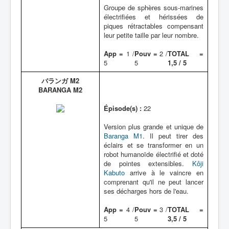
Groupe de sphères sous-marines
électrifiées et hérissées de
piques rétractables compensant
leur petite taille par leur nombre.
App =
1 /
Pouv =
2 /
TOTAL =
5
5
1,5 / 5
バランガ M2
BARANGA M2
Épisode(s) :
22
Version plus grande et unique de
Baranga M1
. Il peut tirer des
éclairs et se transformer en un
robot humanoïde électrifié et doté
de pointes extensibles.
Kôji
Kabuto
arrive à le vaincre en
comprenant qu'il ne peut lancer
ses décharges hors de l'eau.
App =
4 /
Pouv =
3 /
TOTAL =
5
5
3,5 / 5