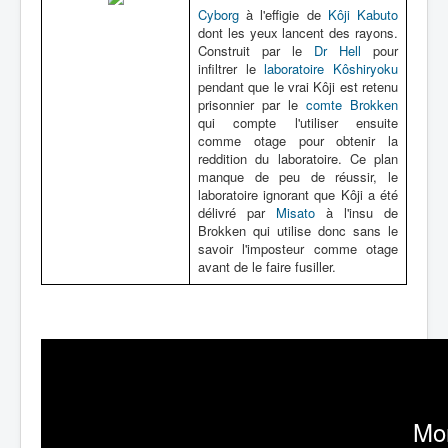
Cyborg
à l'effigie de
Kôji Kabuto
dont les yeux lancent des rayons.
Construit par le
Dr Hell
pour
infiltrer le
laboratoire Kôshiryoku
pendant que le vrai Kôji est retenu
prisonnier par le
comte Brokken
qui compte l'utiliser ensuite
comme otage pour obtenir la
reddition du laboratoire. Ce plan
manque de peu de réussir, le
laboratoire ignorant que Kôji a été
délivré par
Misato
à l'insu de
Brokken qui utilise donc sans le
savoir l'imposteur comme otage
avant de le faire fusiller.
Mo