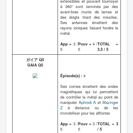
extensibles et pouvant tournoyer
à 360° sont terminés par des
avant-bras munis de lames et
des doigts tirant des missiles.
Ses antennes émettent des
rayons ioniques faisant fondre le
métal.
App =
3 /
Pouv =
4 /
TOTAL =
5
5
3,5 / 5
ガイア Q5
GAIA Q5
Épisode(s) :
4
Ses cornes émettent des ondes
magnétiques qui lui permettent
de contrôler le métal au point de
manipuler
Aphrodi A
et
Mazinger
Z
à distance ou de les
immobiliser pour les affronter.
App =
3 /
Pouv =
3 /
TOTAL = 3
5
5
/ 5