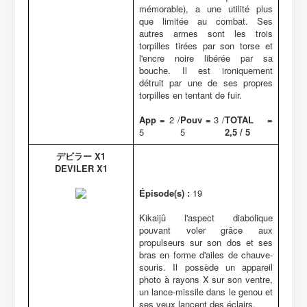
mémorable), a une utilité plus
que limitée au combat. Ses
autres armes sont les trois
torpilles tirées par son torse et
l'encre noire libérée par sa
bouche. Il est ironiquement
détruit par une de ses propres
torpilles en tentant de fuir.
App =
2 /
Pouv =
3 /
TOTAL =
5
5
2,5 / 5
デビラー X1
DEVILER X1
Épisode(s) :
19
Kikaijû l'aspect diabolique
pouvant voler grâce aux
propulseurs sur son dos et ses
bras en forme d'ailes de chauve-
souris. Il possède un appareil
photo à rayons X sur son ventre,
un lance-missile dans le genou et
ses yeux lancent des éclairs.