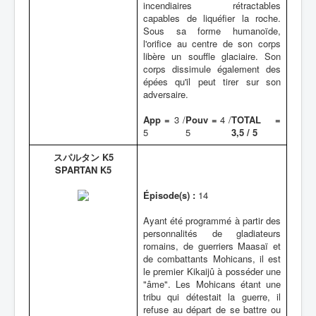
incendiaires rétractables
capables de liquéfier la roche.
Sous sa forme humanoïde,
l'orifice au centre de son corps
libère un souffle glaciaire. Son
corps dissimule également des
épées qu'il peut tirer sur son
adversaire.
App =
3 /
Pouv =
4 /
TOTAL =
5
5
3,5 / 5
スパルタン K5
SPARTAN K5
Épisode(s) :
14
Ayant été programmé à partir des
personnalités de gladiateurs
romains, de guerriers Maasaï et
de combattants Mohicans, il est
le premier Kikaijû à posséder une
"âme". Les Mohicans étant une
tribu qui détestait la guerre, il
refuse au départ de se battre ou