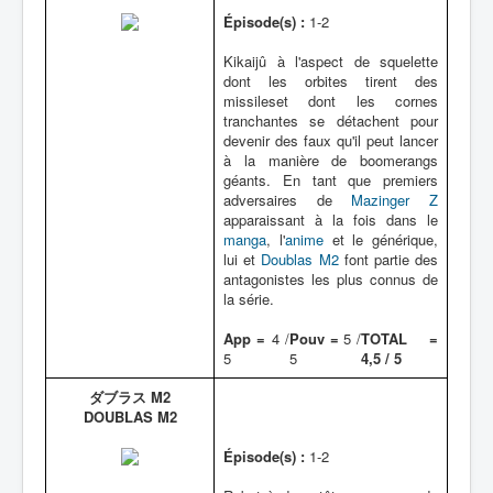
Épisode(s) :
1-2
Kikaijû à l'aspect de squelette
dont les orbites tirent des
missileset dont les cornes
tranchantes se détachent pour
devenir des faux qu'il peut lancer
à la manière de boomerangs
géants. En tant que premiers
adversaires de
Mazinger Z
apparaissant à la fois dans le
manga
, l'
anime
et le générique,
lui et
Doublas M2
font partie des
antagonistes les plus connus de
la série.
App =
4 /
Pouv =
5 /
TOTAL =
5
5
4,5 / 5
ダブラス M2
DOUBLAS M2
Épisode(s) :
1-2