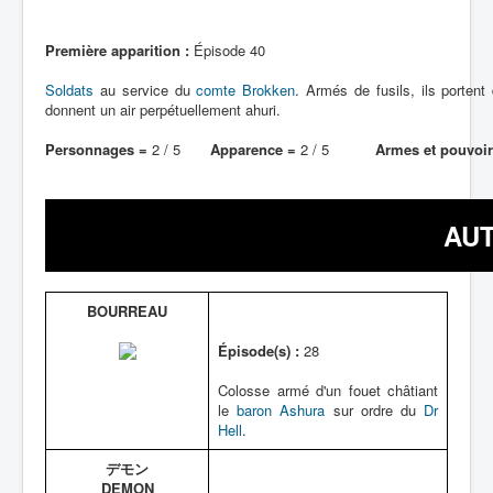
Première apparition :
Épisode 40
Soldats
au service du
comte Brokken
. Armés de fusils, ils porten
donnent un air perpétuellement ahuri.
Personnages =
2 / 5
Apparence =
2 / 5
Armes et pouvoir
AU
BOURREAU
Épisode(s) :
28
Colosse armé d'un fouet châtiant
le
baron Ashura
sur ordre du
Dr
Hell
.
デモン
DEMON