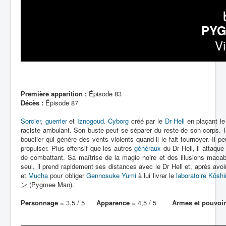
PYG
V
Première apparition :
Épisode 83
Décès :
Épisode 87
Sorcier
,
guerrier
et
Iznogoud
.
Cyborg
créé par le
Dr Hell
en plaçant le 
raciste ambulant. Son buste peut se séparer du reste de son corps. Il
bouclier qui génère des vents violents quand il le fait tournoyer. Il
propulser. Plus offensif que les autres
généraux
du Dr Hell, il attaqu
de combattant. Sa maîtrise de la magie noire et des illusions macabre
seul, il prend rapidement ses distances avec le Dr Hell et, après avo
et
Mucha
pour obliger
Gennosuke Yumi
à lui livrer le
laboratoire Kôsh
ン (Pygmee Man).
Personnage =
3,5 / 5
Apparence =
4,5 / 5
Armes et pouvoir