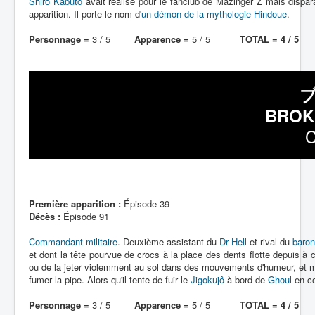
Shirô Kabuto
avait réalisé pour le fanclub de Mazinger Z mais dispar
apparition. Il porte le nom d'
un démon de la mythologie Hindoue
.
Personnage =
3 / 5
Apparence =
5 / 5
TOTAL = 4 / 5
BROK
C
Première apparition :
Épisode 39
Décès :
Épisode 91
Commandant militaire
. Deuxième assistant du
Dr Hell
et rival du
baro
et dont la tête pourvue de crocs à la place des dents flotte depuis à c
ou de la jeter violemment au sol dans des mouvements d'humeur, et m
fumer la pipe. Alors qu'il tente de fuir le
Jigokujô
à bord de
Ghoul
en co
Personnage =
3 / 5
Apparence =
5 / 5
TOTAL = 4 / 5