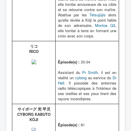
elle tombe amoureuse de sa cible
et se retourne contre son maître.
Abattue par les
Tetsujûjis
alors
qu'elle révèle à Kôji le point faible
de son adversaire,
Montos Q3
,
elle tombe à terre en formant une
croix avec son corps.
リコ
RICO
Épisode(s) :
33-34
Assistant du
Pr Smith
, il est en
réalité un
cyborg
au service du
Dr
Hell
. Il possède des antennes
radio téléscopiques à l'intérieur de
ses oreilles et ses yeux tirent des
rayons incendiaires.
サイボーグ 兜 甲児
CYBORG KABUTO
KÔJI
Épisode(s) :
81