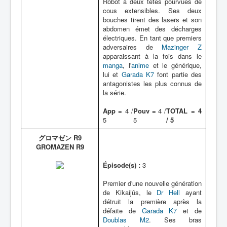
Robot à deux têtes pourvues de
cous extensibles. Ses deux
bouches tirent des lasers et son
abdomen émet des décharges
électriques. En tant que premiers
adversaires de
Mazinger Z
apparaissant à la fois dans le
manga
, l'
anime
et le générique,
lui et
Garada K7
font partie des
antagonistes les plus connus de
la série.
App =
4 /
Pouv =
4 /
TOTAL = 4
5
5
/ 5
グロマゼン R9
GROMAZEN R9
Épisode(s) :
3
Premier d'une nouvelle génération
de Kikaijûs, le
Dr Hell
ayant
détruit la première après la
défaite de
Garada K7
et de
Doublas M2
. Ses bras