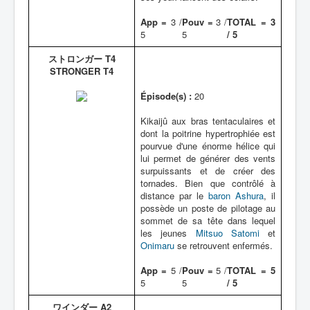
App =
3 /
Pouv =
3 /
TOTAL = 3
5
5
/ 5
ストロンガー T4
STRONGER T4
Épisode(s) :
20
Kikaijû aux bras tentaculaires et
dont la poitrine hypertrophiée est
pourvue d'une énorme hélice qui
lui permet de générer des vents
surpuissants et de créer des
tornades. Bien que contrôlé à
distance par le
baron Ashura
, il
possède un poste de pilotage au
sommet de sa tête dans lequel
les jeunes
Mitsuo Satomi
et
Onimaru
se retrouvent enfermés.
App =
5 /
Pouv =
5 /
TOTAL = 5
5
5
/ 5
ワインダー A2