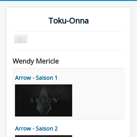
Toku-Onna
Basculer
la
navigation
Accueil
Wendy Mericle
Toku-Actrices
Toku-Critiques
Arrow - Saison 1
Séries
Films
COSAA
Dessins
Artiste Asperger
Arrow - Saison 2