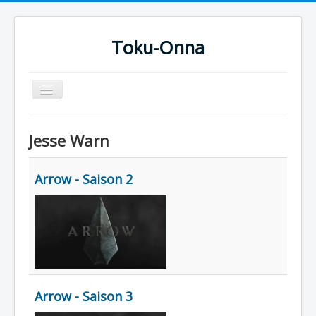
Toku-Onna
Basculer
la
navigation
Accueil
Jesse Warn
Toku-Actrices
Toku-Critiques
Arrow - Saison 2
Séries
Films
COSAA
Dessins
Artiste Asperger
Arrow - Saison 3