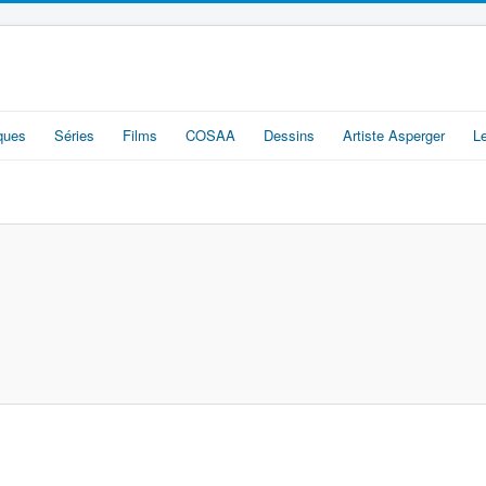
iques
Séries
Films
COSAA
Dessins
Artiste Asperger
L