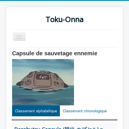
Toku-Onna
Basculer
la
navigation
Accueil
Capsule de sauvetage ennemie
Toku-Actrices
Toku-Critiques
Séries
Films
COSAA
Dessins
Classement alphabétique
Classement chronologique
Artiste Asperger