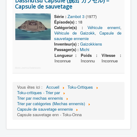
Dasshutsu Capsule (脱出 カプセル) =
Lexique
Capsule de sauvetage
Série
Série :
Zambot 3
(1977)
Épisode(s) :
18
Acteur
Catégorie(s) :
Véhicule ennemi
,
Véhicule de Gaizokk
,
Capsule de
Équipe
sauvetage ennemie
Personnage
Inventeur(s) :
Gaizokkiens
Passager(s) :
Michi
Transformation
Longueur :
Poids :
Vitesse :
Inconnue
Inconnu
Inconnue
Équipement
More Joomla Extensions
Mecha
Objet
Vous êtes ici :
Accueil
Toku-Critiques
Toku-critiques - Trier par
Lieu
Trier par mechas ennemis
Trier par catégories (Mechas ennemis)
Épisode
Capsule de sauvetage ennemie
Capsule sauvetage enn - Toku-Onna
Référence
Fanservice
Générique