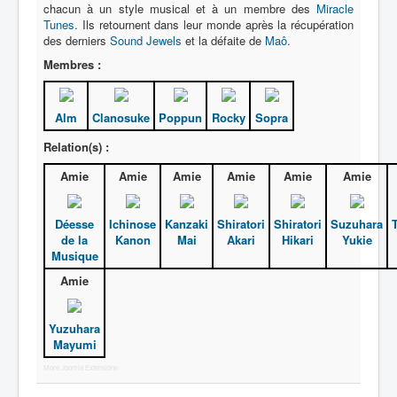
Lexique
chacun à un style musical et à un membre des
Miracle
Tunes
. Ils retournent dans leur monde après la récupération
Série
des derniers
Sound Jewels
et la défaite de
Maô
.
Membres :
Acteur
Équipe
Alm
Clanosuke
Poppun
Rocky
Sopra
Personnage
Relation(s) :
Transformation
Amie
Amie
Amie
Amie
Amie
Amie
Équipement
Mecha
Déesse
Ichinose
Kanzaki
Shiratori
Shiratori
Suzuhara
de la
Kanon
Mai
Akari
Hikari
Yukie
Objet
Musique
Lieu
Amie
Épisode
Yuzuhara
Référence
Mayumi
Fanservice
More Joomla Extensions
Générique