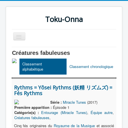
Toku-Onna
Basculer
la
navigation
Accueil
Créatures fabuleuses
Toku-Actrices
Classement
Classement chronologique
alphabétique
Toku-Critiques
Séries
Rythms = Yôsei Rythms (妖精 リズムズ) =
Films
Fés Rythms
COSAA
Série :
Miracle Tunes
(2017)
Première apparition :
Épisode 1
Dessins
Catégorie(s) :
Entourage (Miracle Tunes)
,
Équipe autre
,
Créatures fabuleuses
,
Artiste Asperger
Cinq fés originaires du
Royaume de la Musique
et associé