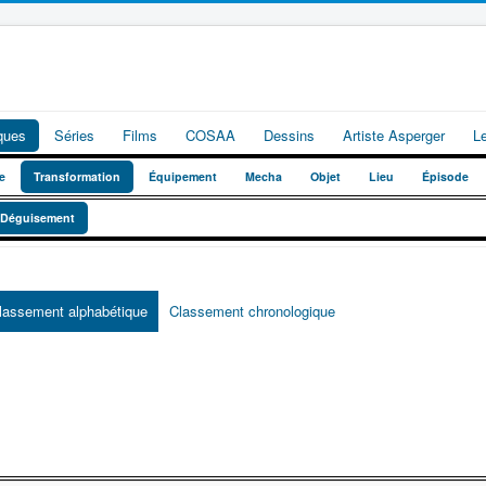
iques
Séries
Films
COSAA
Dessins
Artiste Asperger
L
e
Transformation
Équipement
Mecha
Objet
Lieu
Épisode
Déguisement
lassement alphabétique
Classement chronologique