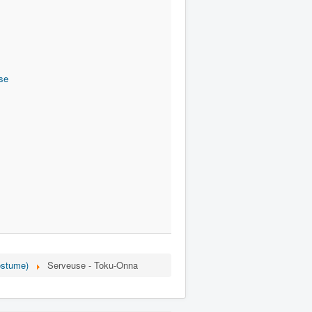
se
ostume)
Serveuse - Toku-Onna