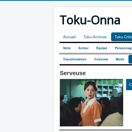
Toku-Onna
Accueil
Toku-Actrices
Toku-Crit
Série
Acteur
Équipe
Personnag
Transformation
Costume
Mode
Serveuse
C