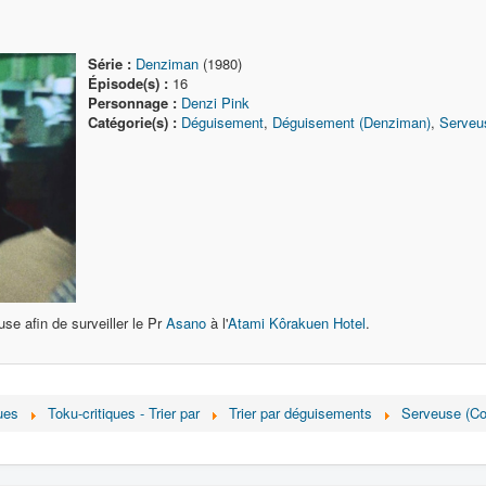
Série :
Denziman
(1980)
Épisode(s) :
16
Personnage :
Denzi Pink
Catégorie(s) :
Déguisement
,
Déguisement (Denziman)
,
Serveu
se afin de surveiller le Pr
Asano
à l'
Atami Kôrakuen Hotel
.
ues
Toku-critiques - Trier par
Trier par déguisements
Serveuse (C