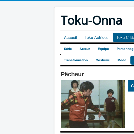
Toku-Onna
Accueil
Toku-Actrices
Toku-Crit
Série
Acteur
Équipe
Personnag
Transformation
Costume
Mode
Pêcheur
C