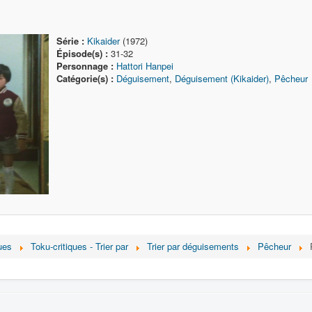
Série :
Kikaider
(1972)
Épisode(s) :
31-32
Personnage :
Hattori Hanpei
Catégorie(s) :
Déguisement
,
Déguisement (Kikaider)
,
Pêcheur
ues
Toku-critiques - Trier par
Trier par déguisements
Pêcheur