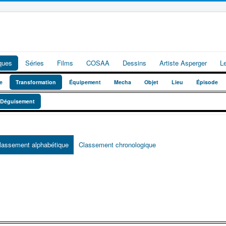
iques
Séries
Films
COSAA
Dessins
Artiste Asperger
L
e
Transformation
Équipement
Mecha
Objet
Lieu
Épisode
Déguisement
lassement alphabétique
Classement chronologique