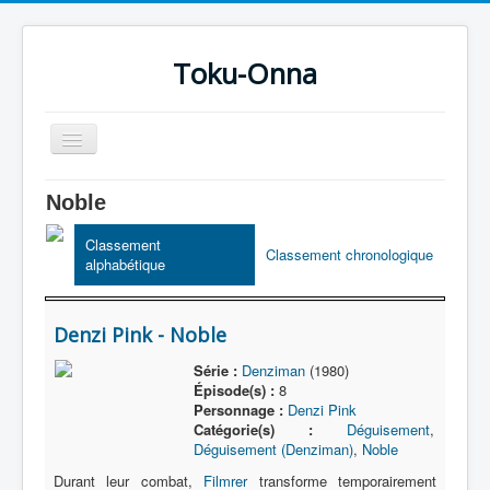
Toku-Onna
Basculer
la
navigation
Accueil
Noble
Toku-Actrices
Classement
Classement chronologique
alphabétique
Toku-Critiques
Séries
Denzi Pink - Noble
Films
Série :
Denziman
(1980)
COSAA
Épisode(s) :
8
Personnage :
Denzi Pink
Dessins
Catégorie(s) :
Déguisement
,
Déguisement (Denziman)
,
Noble
Artiste Asperger
Durant leur combat,
Filmrer
transforme temporairement