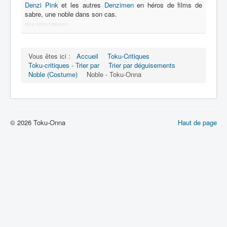
Lexique
Denzi Pink
et les autres
Denzimen
en héros de films de
sabre, une noble dans son cas.
Série
More Joomla Extensions
Acteur
Équipe
Vous êtes ici :
Accueil
Toku-Critiques
Toku-critiques - Trier par
Trier par déguisements
Personnage
Noble (Costume)
Noble - Toku-Onna
Transformation
Équipement
© 2026 Toku-Onna
Haut de page
Mecha
Objet
Lieu
Épisode
Référence
Fanservice
Générique