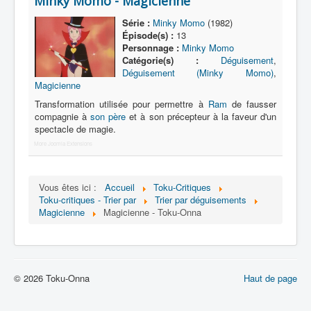
Minky Momo - Magicienne
Lexique
Série :
Minky Momo
(1982)
Série
Épisode(s) :
13
Personnage :
Minky Momo
Acteur
Catégorie(s) :
Déguisement
,
Déguisement (Minky Momo)
,
Équipe
Magicienne
Personnage
Transformation utilisée pour permettre à
Ram
de fausser
compagnie à
son père
et à son précepteur à la faveur d'un
Transformation
spectacle de magie.
More Joomla Extensions
Équipement
Mecha
Vous êtes ici :
Accueil
Toku-Critiques
Objet
Toku-critiques - Trier par
Trier par déguisements
Magicienne
Magicienne - Toku-Onna
Lieu
Épisode
Référence
© 2026 Toku-Onna
Haut de page
Fanservice
Générique