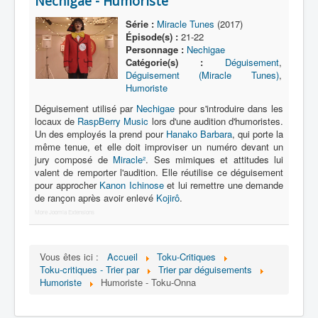
Nechigae - Humoriste
Lexique
Série :
Miracle Tunes
(2017)
Série
Épisode(s) :
21-22
Personnage :
Nechigae
Acteur
Catégorie(s) :
Déguisement
,
Déguisement (Miracle Tunes)
,
Équipe
Humoriste
Personnage
Déguisement utilisé par
Nechigae
pour s'introduire dans les
locaux de
RaspBerry Music
lors d'une audition d'humoristes.
Transformation
Un des employés la prend pour
Hanako Barbara
, qui porte la
même tenue, et elle doit improviser un numéro devant un
Équipement
jury composé de
Miracle²
. Ses mimiques et attitudes lui
valent de remporter l'audition. Elle réutilise ce déguisement
Mecha
pour approcher
Kanon Ichinose
et lui remettre une demande
de rançon après avoir enlevé
Kojirô
.
Objet
More Joomla Extensions
Lieu
Épisode
Vous êtes ici :
Accueil
Toku-Critiques
Toku-critiques - Trier par
Trier par déguisements
Référence
Humoriste
Humoriste - Toku-Onna
Fanservice
Générique