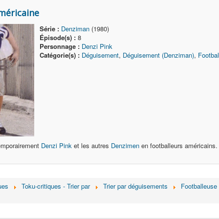
américaine
Série :
Denziman
(1980)
Épisode(s) :
8
Personnage :
Denzi Pink
Catégorie(s) :
Déguisement
,
Déguisement (Denziman)
,
Footba
emporairement
Denzi Pink
et les autres
Denzimen
en footballeurs américains.
ues
Toku-critiques - Trier par
Trier par déguisements
Footballeuse