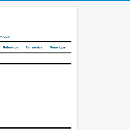
exique
Référence
Fanservice
Générique