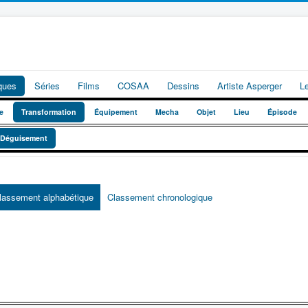
iques
Séries
Films
COSAA
Dessins
Artiste Asperger
L
e
Transformation
Équipement
Mecha
Objet
Lieu
Épisode
Déguisement
lassement alphabétique
Classement chronologique