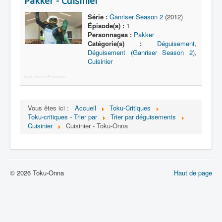
Pakker - Cuisinier
Lexique
Série :
Ganriser Season 2
(2012)
Série
Épisode(s) :
1
Personnages :
Pakker
Acteur
Catégorie(s) :
Déguisement
,
Déguisement (Ganriser Season 2)
,
Équipe
Cuisinier
Personnage
More Joomla Extensions
Transformation
Équipement
Vous êtes ici :
Accueil
Toku-Critiques
Toku-critiques - Trier par
Trier par déguisements
Mecha
Cuisinier
Cuisinier - Toku-Onna
Objet
Lieu
Épisode
© 2026 Toku-Onna
Haut de page
Référence
Fanservice
Générique