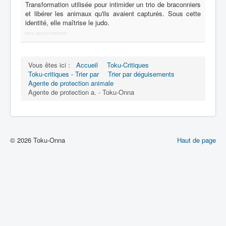
Lexique
Transformation utilisée pour intimider un trio de braconniers
et libérer les animaux qu'ils avaient capturés. Sous cette
Série
identité, elle maîtrise le judo.
More Joomla Extensions
Acteur
Équipe
Vous êtes ici :
Accueil
Toku-Critiques
Personnage
Toku-critiques - Trier par
Trier par déguisements
Agente de protection animale
Transformation
Agente de protection a. - Toku-Onna
Équipement
Mecha
© 2026 Toku-Onna
Haut de page
Objet
Lieu
Épisode
Référence
Fanservice
Générique