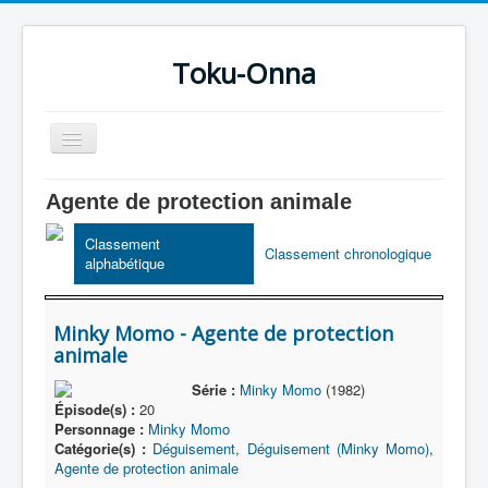
Toku-Onna
Basculer
la
navigation
Accueil
Agente de protection animale
Toku-Actrices
Classement
Classement chronologique
alphabétique
Toku-Critiques
Séries
Minky Momo - Agente de protection
Films
animale
COSAA
Série :
Minky Momo
(1982)
Épisode(s) :
20
Dessins
Personnage :
Minky Momo
Catégorie(s) :
Déguisement
,
Déguisement (Minky Momo)
,
Artiste Asperger
Agente de protection animale