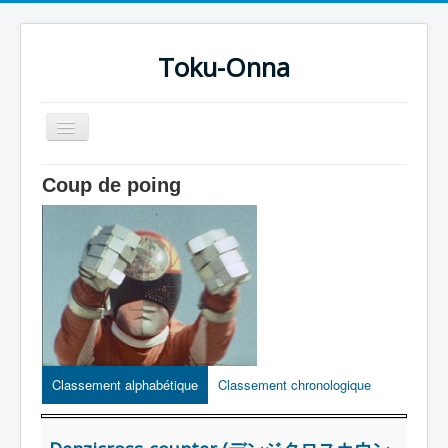
Toku-Onna
Basculer
la
navigation
Accueil
Coup de poing
Toku-Actrices
Toku-Critiques
Séries
Films
COSAA
Dessins
Classement alphabétique
Classement chronologique
Artiste Asperger