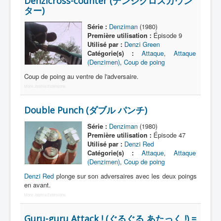
Denzicross-counter (デンジクロスカウン
Lexique
ター)
Série
Série :
Denziman
(1980)
Première utilisation :
Épisode 9
Acteur
Utilisé par :
Denzi Green
Catégorie(s) :
Attaque
,
Attaque
Équipe
(Denzimen)
,
Coup de poing
Personnage
Coup de poing au ventre de l'adversaire.
Transformation
More Joomla Extensions
Équipement
Double Punch (ダブル パンチ)
Mecha
Série :
Denziman
(1980)
Première utilisation :
Épisode 47
Objet
Utilisé par :
Denzi Red
Catégorie(s) :
Attaque
,
Attaque
Lieu
(Denzimen)
,
Coup de poing
Épisode
Denzi Red
plonge sur son adversaires avec les deux poings
en avant.
Référence
More Joomla Extensions
Fanservice
Guru-guru Attack ! (ぐるぐる あたっく !) =
Générique