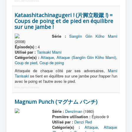
More Joomla Extensions
Kataashitachinagugeri ! (片脚立殴蹴 !) =
Coups de poing et de pied en équilibre
sur une jambe !
Série :
Sangiin Giin Kôho Mami
(2008)
Épisode(s) :
4
Utilisé par :
Tanisaki Mami
Catégorie(s) :
Attaque
,
Attaque (Sangiin Giin Kôho Mami)
,
Coup de pied
,
Coup de poing
Attaquée de chaque côté par ses adversaires,
Mami
Tanisaki
se tient en équilibre sur une jambe pour frapper l'un
avec le poing et l'autre avec le pied.
More Joomla Extensions
Magnum Punch (マグナム パンチ)
Série :
Denziman
(1980)
Première utilisation :
Épisode 9
Utilisé par :
Denzi Red
Catégorie(s) :
Attaque
,
Attaque