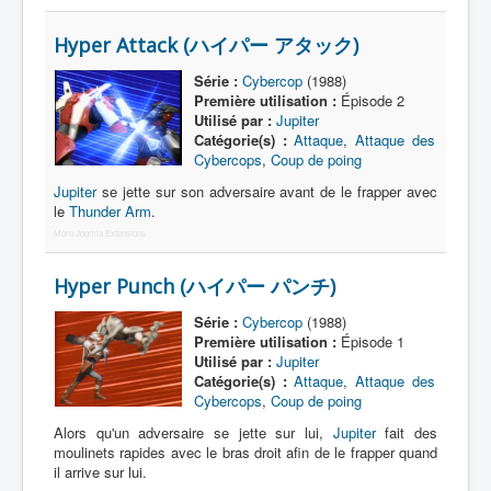
Hyper Attack (ハイパー アタック)
Série :
Cybercop
(1988)
Première utilisation :
Épisode 2
Utilisé par :
Jupiter
Catégorie(s) :
Attaque
,
Attaque des
Cybercops
,
Coup de poing
Jupiter
se jette sur son adversaire avant de le frapper avec
le
Thunder Arm
.
More Joomla Extensions
Hyper Punch (ハイパー パンチ)
Série :
Cybercop
(1988)
Première utilisation :
Épisode 1
Utilisé par :
Jupiter
Catégorie(s) :
Attaque
,
Attaque des
Cybercops
,
Coup de poing
Alors qu'un adversaire se jette sur lui,
Jupiter
fait des
moulinets rapides avec le bras droit afin de le frapper quand
il arrive sur lui.