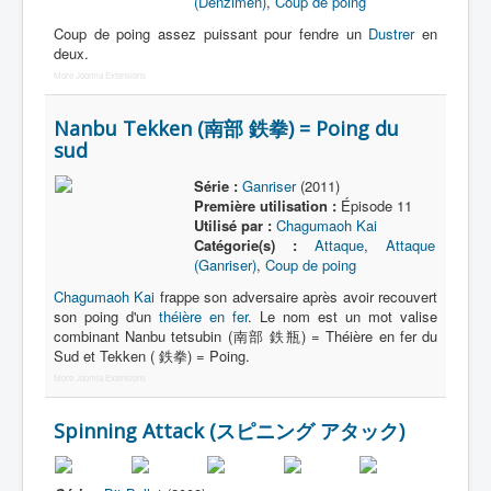
(Denzimen)
,
Coup de poing
Coup de poing assez puissant pour fendre un
Dustrer
en
deux.
More Joomla Extensions
Nanbu Tekken (南部 鉄拳) = Poing du
sud
Série :
Ganriser
(2011)
Première utilisation :
Épisode 11
Utilisé par :
Chagumaoh Kai
Catégorie(s) :
Attaque
,
Attaque
(Ganriser)
,
Coup de poing
Chagumaoh Kai
frappe son adversaire après avoir recouvert
son poing d'un
théière en fer
. Le nom est un mot valise
combinant Nanbu tetsubin (南部 鉄瓶) = Théière en fer du
Sud et Tekken ( 鉄拳) = Poing.
More Joomla Extensions
Spinning Attack (スピニング アタック)