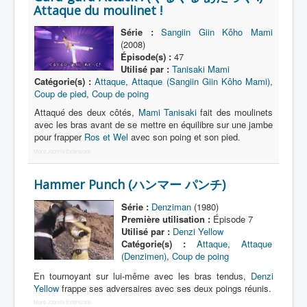
Attaque du moulinet !
Morpheur
Série :
Sangiin Giin Kôho Mami
(2008)
Lecteur
Épisode(s) :
47
Utilisé par :
Tanisaki Mami
Item
Catégorie(s) :
Attaque
,
Attaque (Sangiin Giin Kôho Mami)
,
Coup de pied
,
Coup de poing
Accessoire
Attaqué des deux côtés,
Mami Tanisaki
fait des moulinets
Arme
avec les bras avant de se mettre en équilibre sur une jambe
pour frapper
Ros et Wel
avec son poing et son pied.
Pouvoir
More Joomla Extensions
Attaque
Hammer Punch (ハンマー パンチ)
_
[]
Série :
Denziman
(1980)
Première utilisation :
Épisode 7
_
Utilisé par :
Denzi Yellow
Nom
Catégorie(s) :
Attaque
,
Attaque
(Denzimen)
,
Coup de poing
Catégorie
En tournoyant sur lui-même avec les bras tendus,
Denzi
Yellow
frappe ses adversaires avec ses deux poings réunis.
More Joomla Extensions