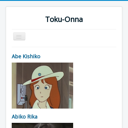
Toku-Onna
Basculer
la
navigation
Accueil
Abe Kishiko
Toku-Actrices
Toku-Critiques
Séries
Films
COSAA
Dessins
Abiko Rika
Artiste Asperger