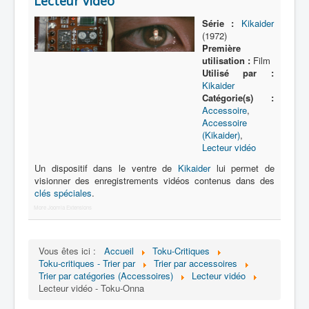
Lecteur vidéo
Lexique
Série :
Kikaider
Série
(1972)
Première
Acteur
utilisation :
Film
Utilisé par :
Équipe
Kikaider
Catégorie(s) :
Personnage
Accessoire
,
Transformation
Accessoire
(Kikaider)
,
Équipement
Lecteur vidéo
Un dispositif dans le ventre de
Kikaider
lui permet de
Mecha
visionner des enregistrements vidéos contenus dans des
clés spéciales
Objet
.
More Joomla Extensions
Lieu
Épisode
Vous êtes ici :
Accueil
Toku-Critiques
Référence
Toku-critiques - Trier par
Trier par accessoires
Trier par catégories (Accessoires)
Lecteur vidéo
Fanservice
Lecteur vidéo - Toku-Onna
Générique