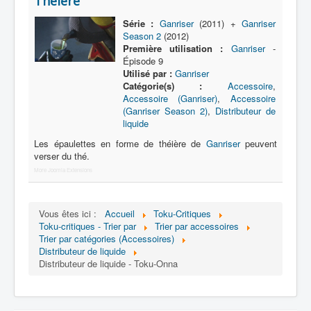
Théière
Lexique
Série :
Ganriser
(2011) +
Ganriser
Série
Season 2
(2012)
Première utilisation :
Ganriser
-
Acteur
Épisode 9
Utilisé par :
Ganriser
Équipe
Catégorie(s) :
Accessoire
,
Accessoire (Ganriser)
,
Accessoire
Personnage
(Ganriser Season 2)
,
Distributeur de
Transformation
liquide
Les épaulettes en forme de théière de
Ganriser
peuvent
Équipement
verser du thé.
Mecha
More Joomla Extensions
Objet
Vous êtes ici :
Accueil
Toku-Critiques
Lieu
Toku-critiques - Trier par
Trier par accessoires
Trier par catégories (Accessoires)
Épisode
Distributeur de liquide
Distributeur de liquide - Toku-Onna
Référence
Fanservice
Générique