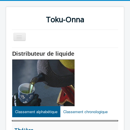
Toku-Onna
Basculer
la
navigation
Accueil
Distributeur de liquide
Toku-Actrices
Toku-Critiques
Séries
Films
COSAA
Dessins
Classement alphabétique
Classement chronologique
Artiste Asperger