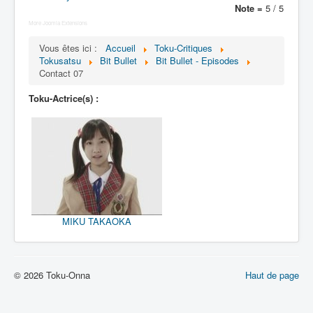
Lexique
Note =
5 / 5
More Joomla Extensions
Bit Bullet (ビット バレット)
Vous êtes ici :
Accueil
Toku-Critiques
Tokusatsu
Bit Bullet
Bit Bullet - Episodes
Série
Contact 07
Personnages
Toku-Actrice(s) :
Objets
Lieux
Épisodes
Chronologie
Références
MIKU TAKAOKA
Fanservice
© 2026 Toku-Onna
Haut de page