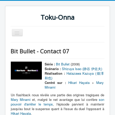
Toku-Onna
Basculer
la
navigation
Accueil
Bit Bullet - Contact 07
Toku-Actrices
Toku-Critiques
Série :
Bit Bullet
(2008)
Scénario :
Shizuya Isao (静谷 伊佐夫)
Séries
Réalisation :
Hatazawa Kazuya (畑澤
和也)
Films
Centré sur :
Hikari Hayata
+
Mary
Minami
COSAA
Un flashback nous révèle une partie des origines tragiques de
Dessins
Mary Minami
et, malgré le net avantage que lui confère
son
pouvoir d'arrêter le temps
, l'épisode parvient à maintenir
Artiste Asperger
jusqu'au bout le suspense quant à l'issue du duel l'opposant à
Hikari Hayata
.