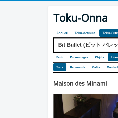
Toku-Onna
Accueil
Toku-Actrices
Toku-Crit
Bit Bullet (ビット バレ
Série
Personnages
Objets
Lieu
Tous
Récurrents
Cafés
Contact
Maison des Minami