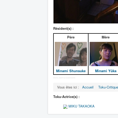
Résident(s) :
Père
Mère
Minami Shunsuke
Minami Yûka
More Joomla Extensions
Vous êtes ici :
Accueil
Toku-Critiqu
Toku-Actrice(s) :
MIKU TAKAOKA