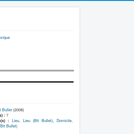
exique
t Bullet
(2008)
) :
7
(s) :
Lieu
,
Lieu (Bit Bullet)
,
Domicile
,
Bit Bullet)