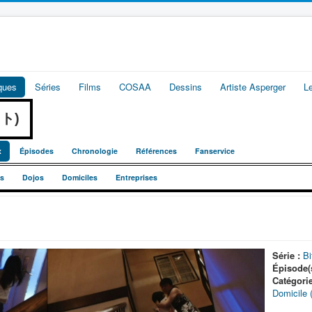
iques
Séries
Films
COSAA
Dessins
Artiste Asperger
L
ット)
x
Épisodes
Chronologie
Références
Fanservice
s
Dojos
Domiciles
Entreprises
Série :
Bi
Épisode(s
Catégorie
Domicile (