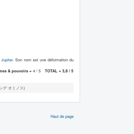
r
Jupiter
. Son nom est une déformation du
mes & pouvoirs =
4 / 5
TOTAL ≈ 3,8 / 5
(ベンデ オミノス)
Haut de page