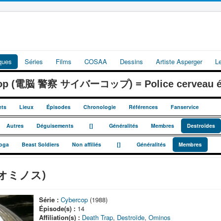
iques
Séries
Films
COSAA
Dessins
Artiste Asperger
L
cop (電脳 警察 サイバーコップ) = Police cerveau él
ets
Lieux
Épisodes
Chronologie
Références
Fanservice
_
_
Autres
Déguisements
[]
Généralités
Membres
Destroïdes
_
_
oga
Beast Soldiers
Non affiliés
[]
Généralités
Membres
デ オミノス)
Série :
Cybercop
(1988)
Épisode(s) :
14
Affiliation(s) :
Death Trap
,
Destroïde
,
Ominos