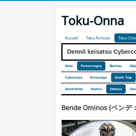
Toku-Onna
Accueil
Toku-Actrices
Toku-Crit
Dennô keisatsu Cyber
Série
Personnages
Mechas
Obj
Cybercops
Entourage
Death Trap
Généralités
Harkos
Ominos
Gar
Bende Ominos (ベン