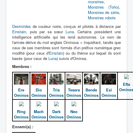
Lexique
monstres
,
Monstres (Toho)
,
Monstres de série
,
Dennô keisatsu Cybercop (電脳 警
Monstres robots
察 サイバーコップ) = Police
cerveau électronique Cybercop
Destroïdes
de couleur noire, conçus et pilotés à distance par
Einstain
, puis par sa sœur
Luna
. Certains possèdent une
intelligence artificielle qui les rend autonomes. Le nom de
Série
l'armée dérive du mot anglais Ominous = Inquiétant, tandis que
ceux de ses membres sont formés d'un préfixe numérique grec
Personnages
modifié (pour ceux d'
Einstain
) ou du thème sur lequel ils sont
basés (pour ceux de
Luna
) suivis d'Ominos.
Mechas
Membres :
Objets
Lieux
Efta
Omino
Ere
Dio
Tria
Tesera
Bende
Exi
Épisodes
Ominos
Ominos
Ominos
Ominos
Ominos
Ominos
Chronologie
Références
Ring
Mach
Dark
Neo
Ominos
Ominos
Ominos
Ominos
Fanservice
Ennemi(s) :
Cybercops