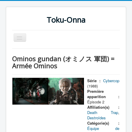
Toku-Onna
Basculer
la
navigation
Accueil
Ominos gundan (オミノス 軍団) =
Toku-Actrices
Armée Ominos
Toku-Critiques
Série :
Cybercop
Séries
(1988)
Première
Films
apparition :
Épisode 2
COSAA
Affiliation(s) :
Dessins
Death Trap
,
Destroïdes
Artiste Asperger
Catégorie(s) :
Équipe de